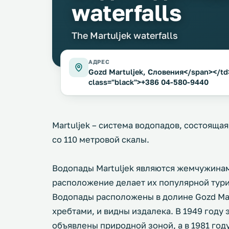
waterfalls
The Martuljek waterfalls
АДРЕС
Gozd Martuljek, Словения</span></td>
class="black">+386 04-580-9440
Martuljek – система водопадов, состояща
со 110 метровой скалы.
Водопады Martuljek являются жемчужинам
расположение делает их популярной тур
Водопады расположены в долине Gozd Ma
хребтами, и видны издалека. В 1949 году 
объявлены природной зоной, а в 1981 год