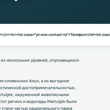
</tr><tr><td class="pl-one-contact-td">Телефон</td><td clas
я из нескольких уровней, спускающихся
и словенских Альп, а их выгодное
истической достопримечательностью.
rtuljek, окруженной живописными
этот регион и водопады Martuljek были
у стали частью национального парка