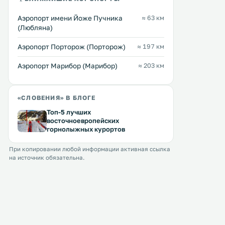
города Краньска Гора. В отеле
вид на альпийский пейзаж.
разбит тихий сад с видом на
услугам гостей бесплатны
Аэропорт имени Йоже Пучника
≈ 63 км
Перейти →
Перейти →
горный хребет Мартулжска. .
апартаменты с собственн
(Любляна)
кухней. .
Аэропорт Порторож (Порторож)
≈ 197 км
Аэропорт Марибор (Марибор)
≈ 203 км
«СЛОВЕНИЯ» В БЛОГЕ
Топ-5 лучших
восточноевропейских
горнолыжных курортов
При копировании любой информации активная ссылка
на источник обязательна.