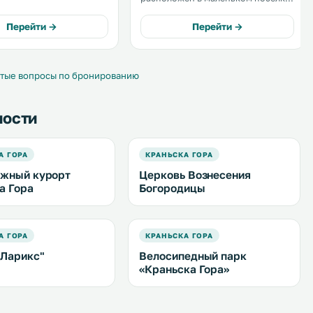
и нетронутой природы,
Гозд-Мартулек и предоставляет
 где гостям предложат
гостям номера с панорамным
Перейти →
Перейти →
 блюда местной кухни.
видом на гору Спик. В саду можно
понаблюдать за
сельскохозяйственными
животными. .
тые вопросы по бронированию
ности
А ГОРА
КРАНЬСКА ГОРА
жный курорт
Церковь Вознесения
а Гора
Богородицы
А ГОРА
КРАНЬСКА ГОРА
"Ларикс"
Велосипедный парк
«Краньска Гора»