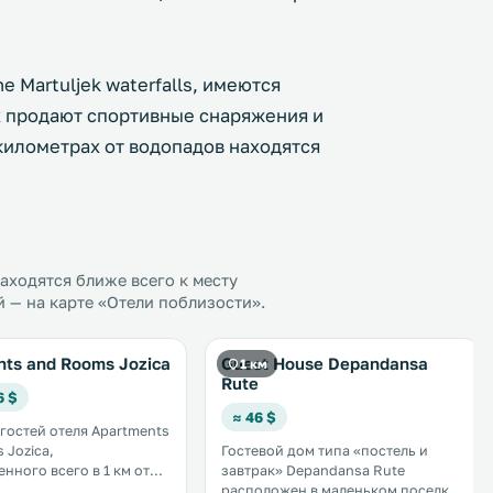
 Martuljek waterfalls, имеются
х продают спортивные снаряжения и
илометрах от водопадов находятся
ходятся ближе всего к месту
й — на карте «Отели поблизости».
nts and Rooms Jozica
Guest House Depandansa
1 км
Rute
6 $
≈ 46 $
 гостей отеля Apartments
 Jozica,
Гостевой дом типа «постель и
нного всего в 1 км от
завтрак» Depandansa Rute
ного парка Триглав, в
расположен в маленьком поселке