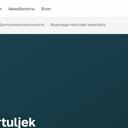
и
Авиабилеты
Блог
Достопримечательности
Водопады Martuljek waterfalls
tuljek