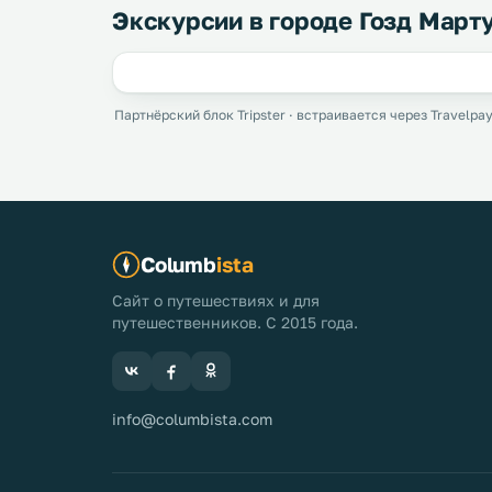
Экскурсии в городе Гозд Март
Партнёрский блок Tripster · встраивается через Travelpay
Columb
ista
Сайт о путешествиях и для
путешественников. С 2015 года.
info@columbista.com