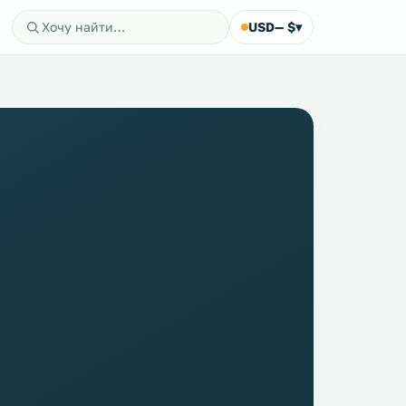
USD
— $
▾