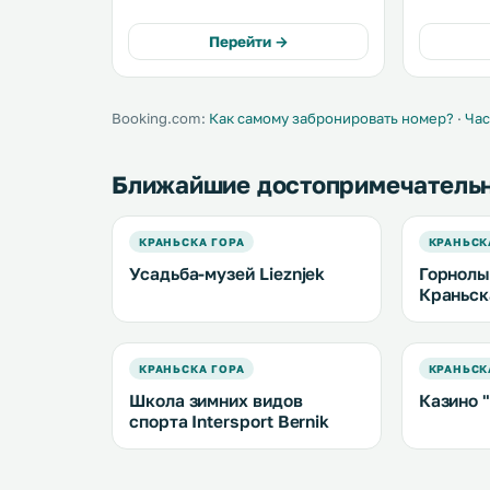
Подкорен и в 7 км от подъемника
окружени
Велика-Долина. На всей
ресторан,
Перейти →
территории подключен
фирменные
бесплатный Wi-Fi. .
.
Booking.com:
Как самому забронировать номер?
·
Час
Ближайшие достопримечатель
КРАНЬСКА ГОРА
КРАНЬСК
Усадьба-музей Lieznjek
Горнолы
Краньск
КРАНЬСКА ГОРА
КРАНЬСК
Школа зимних видов
Казино 
спорта Intersport Bernik