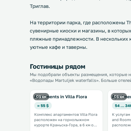
Триглав.
На территории парка, где расположены The
сувенирные киоски и магазины, в которы
пляжные принадлежности. В нескольких к
уютные кафе и таверны.
Гостиницы рядом
Мы подобрали объекты размещения, которые на
«Водопады Martuljek waterfalls». Больше отеле
Apartments in Villa Flora
Apartme
1 км
1 км
≈ 55 $
54 … 34
Комплекс апартаментов Villa Flora
К услугам
расположен на горнолыжном
and Rooms
курорте Краньска-Гора, в 6 км от
расположе
кресельного подъемника
националь