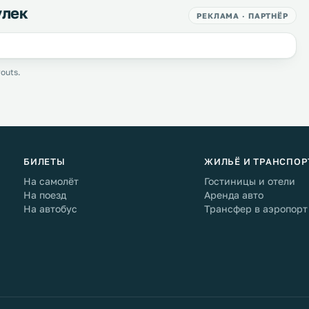
улек
РЕКЛАМА · ПАРТНЁР
outs.
БИЛЕТЫ
ЖИЛЬЁ И ТРАНСПОР
На самолёт
Гостиницы и отели
На поезд
Аренда авто
На автобус
Трансфер в аэропорт