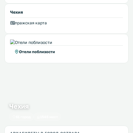
Чехия
пражская карта
Отели поблизости
Чехия
61 город
1546 мест