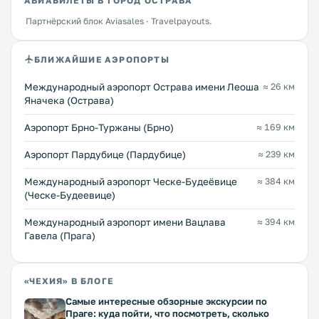
АВИАБИЛЕТЫ В ГОРОД ОСТРАВА
Партнёрский блок Aviasales · Travelpayouts.
БЛИЖАЙШИЕ АЭРОПОРТЫ
Международный аэропорт Острава имени Леоша
≈ 26 км
Яначека (Острава)
Аэропорт Брно-Туржаны (Брно)
≈ 169 км
Аэропорт Пардубице (Пардубице)
≈ 239 км
Международный аэропорт Ческе-Будеёвице
≈ 384 км
(Ческе-Будеевице)
Международный аэропорт имени Вацлава
≈ 394 км
Гавела (Прага)
«ЧЕХИЯ» В БЛОГЕ
Самые интересные обзорные экскурсии по
Праге: куда пойти, что посмотреть, сколько