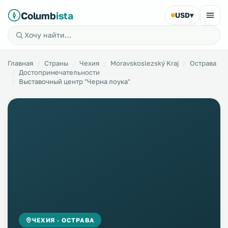
Columb
ista
USD
▾
Главная
Страны
Чехия
Moravskoslezský Kraj
Острава
Достопримечательности
Выставочный центр "Черна лоука"
ЧЕХИЯ · ОСТРАВА