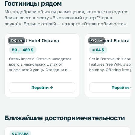
Гостиницы рядом
Мы подобрали объекты размещения, которые находятся
ближе всего к месту «Выставочный центр "Черна
лоука"». Больше отелей — на карте «Отели поблизости».
Imperial Hotel Ostrava
Apartment Elektra
0 км
0 км
50 … 489 $
≈ 64 $
Отель Imperial Ostrava находится
Set in Ostrava, this apar
всего в нескольких шагах от
features free WiFi, a spa
знаменитой улицы Столдони в
balcony. Offering free private
центре города в начале
parking, the apartment i
пешеходной зоны. К услугам
metres from Stodolní Stre
гостей 2 ресторана, бесплатная
Перейти →
Перейти →
сауна и бассейн с соленой водой. .
Ближайшие достопримечательности
ОСТРАВА