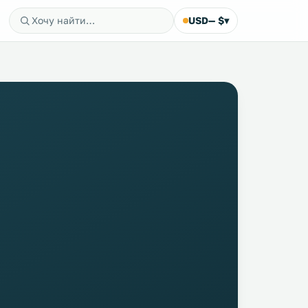
USD
— $
▾