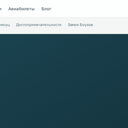
и
Авиабилеты
Блог
омоуц
Достопримечательности
Замок Боузов