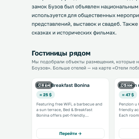
замок Бузов был объявлен национальным
используется для общественных мероприя
представлений, выставок и свадеб. Такж
сказках и исторических фильмах.
Гостиницы рядом
Мы подобрали объекты размещения, которые на
Боузов». Больше отелей — на карте «Отели поб
Bed & Breakfast Bonina
Penzion 
4 км
5 км
≈ 25 $
≈ 47 $
Featuring free WiFi, a barbecue and
Penzion u 
a sun terrace, Bed & Breakfast
friendly a
Bonina offers pet-friendly
Each room 
accommodation in Bouzov. Free
Certain uni
private parking is available on site.
to relax in a
Some rooms have a seating area
room comes
Перейти →
where you can relax. .
bathroom e