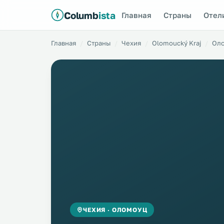
Columb
ista
Главная
Страны
Отел
Главная
Страны
Чехия
Olomoucký Kraj
Ол
ЧЕХИЯ · ОЛОМОУЦ