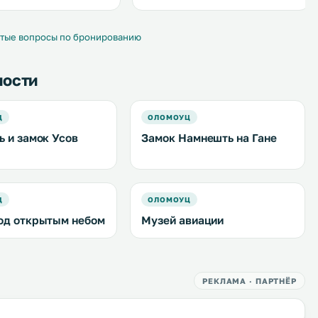
принадлежности для барбекю и
терраса для загара. .
тые вопросы по бронированию
ности
Ц
ОЛОМОУЦ
ь и замок Усов
Замок Намнешть на Гане
Ц
ОЛОМОУЦ
од открытым небом
Музей авиации
РЕКЛАМА · ПАРТНЁР