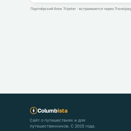
Партнёрский блок Tripster · встраивается через Travelpay
Columb
ista
Сайт о путешествиях и для
путешественников. С 2015 года.