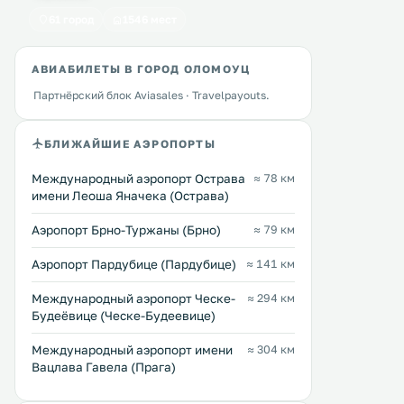
территории обустроена п
61 город
1546 мест
частная парковка. .
АВИАБИЛЕТЫ В ГОРОД ОЛОМОУЦ
Партнёрский блок Aviasales · Travelpayouts.
БЛИЖАЙШИЕ АЭРОПОРТЫ
Международный аэропорт Острава
≈ 78 км
имени Леоша Яначека (Острава)
Аэропорт Брно-Туржаны (Брно)
≈ 79 км
Аэропорт Пардубице (Пардубице)
≈ 141 км
Международный аэропорт Ческе-
≈ 294 км
Будеёвице (Ческе-Будеевице)
Международный аэропорт имени
≈ 304 км
Вацлава Гавела (Прага)