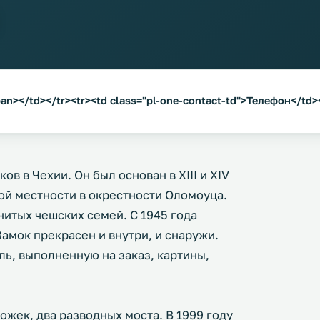
an></td></tr><tr><td class="pl-one-contact-td">Телефон</td>
ов в Чехии. Он был основан в XIII и XIV
ой местности в окрестности Оломоуца.
нитых чешских семей. С 1945 года
амок прекрасен и внутри, и снаружи.
ь, выполненную на заказ, картины,
ожек, два разводных моста. В 1999 году