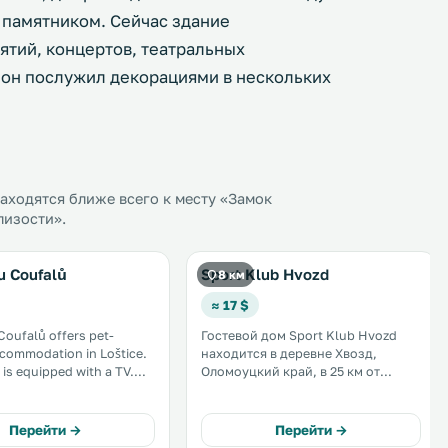
 памятником. Сейчас здание
тий, концертов, театральных
е он послужил декорациями в нескольких
ходятся ближе всего к месту «Замок
лизости».
u Coufalů
Sport Klub Hvozd
8 км
≈ 17 $
Coufalů offers pet-
Гостевой дом Sport Klub Hvozd
ccommodation in Loštice.
находится в деревне Хвозд,
is equipped with a TV.
Оломоуцкий край, в 25 км от
ts feature a seating area
города Оломоуц. К услугам гостей
fter a busy day. Each
сезонный открытый бассейн и
 with a private
прямой доступ к лыжным склонам,
Перейти →
Перейти →
quipped with a bath or
а также ресторан,