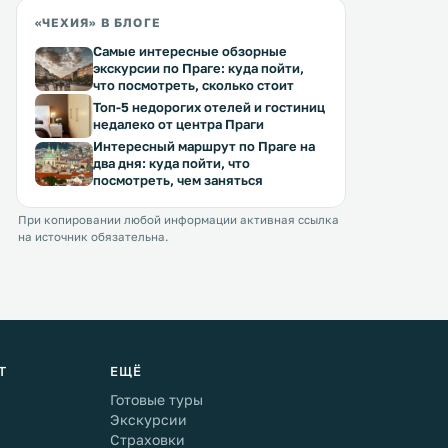
«ЧЕХИЯ» В БЛОГЕ
Самые интересные обзорные
экскурсии по Праге: куда пойти,
что посмотреть, сколько стоит
Топ-5 недорогих отелей и гостиниц
недалеко от центра Праги
Интересный маршрут по Праге на
два дня: куда пойти, что
посмотреть, чем заняться
При копировании любой информации активная ссылка
на источник обязательна.
Т
ЕЩЁ
Готовые туры
Экскурсии
Страховки