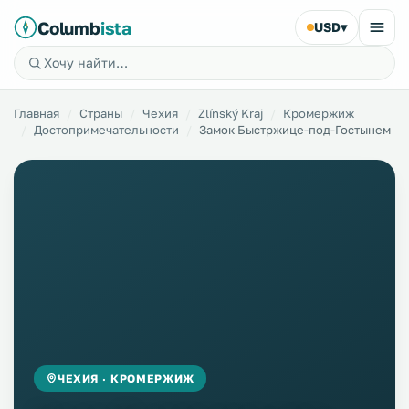
Columb
ista
USD
▾
Главная
Страны
Чехия
Zlínský Kraj
Кромержиж
Достопримечательности
Замок Быстржице-под-Гостынем
ЧЕХИЯ · КРОМЕРЖИЖ