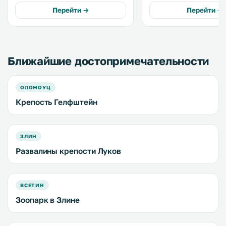
the property. .
от зоны катания на лыж
Перейти →
Перейти →
К услугам гостей ресто
баром и летней террасой
Ближайшие достопримечательности
ОЛОМОУЦ
Крепость Гелфштейн
ЗЛИН
Развалины крепости Луков
ВСЕТИН
Зоопарк в Злине