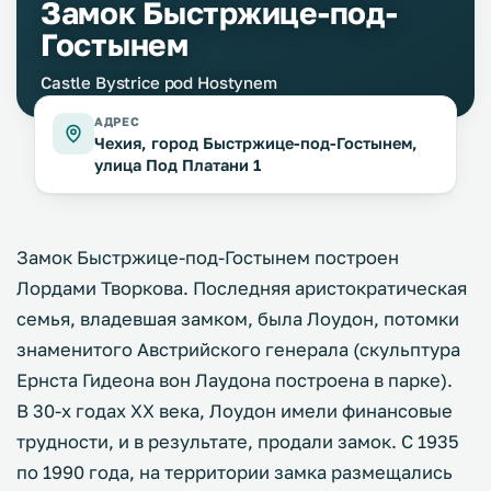
Замок Быстржице-под-
Гостынем
Castle Bystrice pod Hostynem
АДРЕС
Чехия, город Быстржице-под-Гостынем,
улица Под Платани 1
Замок Быстржице-под-Гостынем построен
Лордами Творкова. Последняя аристократическая
семья, владевшая замком, была Лоудон, потомки
знаменитого Австрийского генерала (скульптура
Ернста Гидеона вон Лаудона построена в парке).
В 30-х годах XX века, Лоудон имели финансовые
трудности, и в результате, продали замок. С 1935
по 1990 года, на территории замка размещались