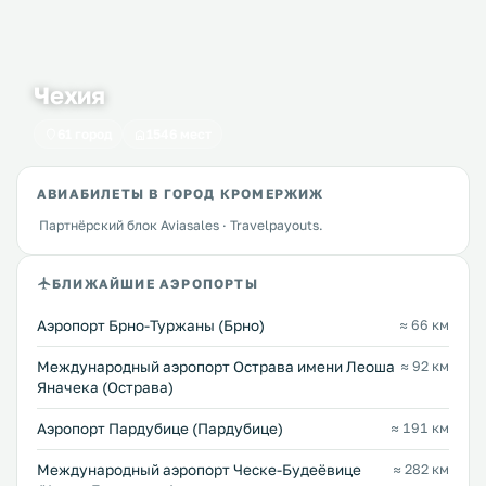
Чехия
61 город
1546 мест
АВИАБИЛЕТЫ В ГОРОД КРОМЕРЖИЖ
Партнёрский блок Aviasales · Travelpayouts.
БЛИЖАЙШИЕ АЭРОПОРТЫ
Аэропорт Брно-Туржаны (Брно)
≈ 66 км
Международный аэропорт Острава имени Леоша
≈ 92 км
Яначека (Острава)
Аэропорт Пардубице (Пардубице)
≈ 191 км
Международный аэропорт Ческе-Будеёвице
≈ 282 км