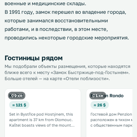
военные и медицинские склады.
В 1991 году, замок перешел во владение города,
которые занимался восстановительными
работами, и в последствии, в этом месте,
проводились некоторые городские мероприятия.
Гостиницы рядом
Мы подобрали объекты размещения, которые находятся
ближе всего к месту «Замок Быстржице-под-Гостынем».
Больше отелей — на карте «Отели поблизости».
Kaštel
Penzion Rondo
0 км
1 км
≈ 121 $
≈ 26 $
Set in Bystřice pod Hostýnem, this
Гостевой дом Penzion 
apartment is 37 km from Olomouc.
расположен в тихом ме
Kaštel boasts views of the mountain
с общественным парком,
and is 44 km from Velké Karlovice.
минутах ходьбы от цент
Free WiFi is provided throughout
Быстршице-под-Гостыне