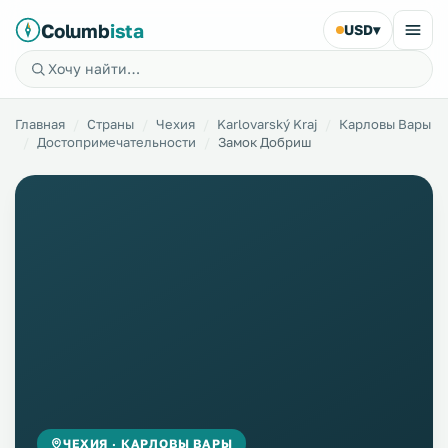
Columb
ista
USD
▾
Главная
Страны
Чехия
Karlovarský Kraj
Карловы Вары
Достопримечательности
Замок Добриш
ЧЕХИЯ · КАРЛОВЫ ВАРЫ