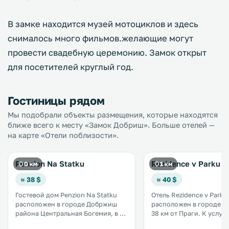
В замке находится музей мотоциклов и здесь
снималось много фильмов.желающие могут
провести свадебную церемонию. Замок открыт
для посетителей круглый год.
Гостиницы рядом
Мы подобрали объекты размещения, которые находятся
ближе всего к месту «Замок Добриш». Больше отелей —
на карте «Отели поблизости».
Penzion Na Statku
Rezidence v Parku
0 км
1 км
≈ 38 $
≈ 40 $
Гостевой дом Penzion Na Statku
Отель Rezidence v Parku
расположен в городе Добржиш
расположен в городе Д
района Центральная Богемия, в 38
38 км от Праги. К услугам гостей
км от Праги. К услугам гостей
апартаменты с кондици