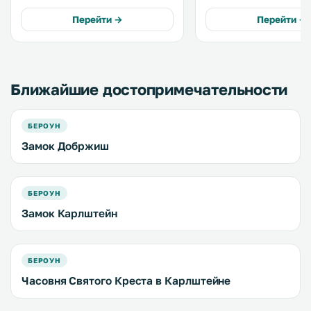
терраса, детская игровая
На территории обустро
площадка, ресторан, бесплатная
бесплатная частная пар
Перейти →
Перейти →
частная парковка и бесплатный
Кухня каждых апартаме
Wi-Fi. .
оснащена духовкой и пл
Ближайшие достопримечательности
БЕРОУН
Замок Добржиш
БЕРОУН
Замок Карлштейн
БЕРОУН
Часовня Святого Креста в Карлштейне