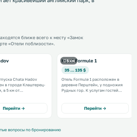
егает красивейший английский парк, в
ходятся ближе всего к месту «Замок
рте «Отели поблизости».
adov
Hotel Formule 1
5 км
35 … 135 $
тпуска Chata Hadov
Отель Formule 1 расположен в
н в городе Клаштерец-
деревне Перштейн, у подножия
 в 5 км от
Рудных гор. К услугам гостей
ного курорта Альшовка
теннисный корт и бесплатная
 от горнолыжного
парковка с видеонаблюдением.
. Расстояние до
Кроме того, предоставляется 1
Перейти →
Перейти →
бервизенталь
бесплатное посещение детского
 13 км. .
развлекательного парка на
открытом воздухе. .
тые вопросы по бронированию