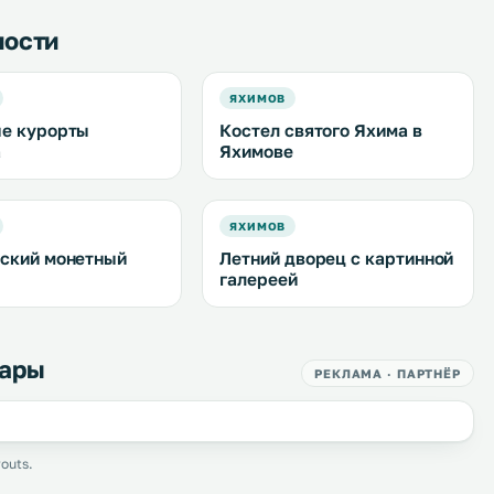
ности
ЯХИМОВ
е курорты
Костел святого Яхима в
а
Яхимове
ЯХИМОВ
ский монетный
Летний дворец с картинной
галереей
Вары
РЕКЛАМА · ПАРТНЁР
outs.