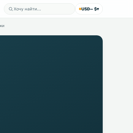
USD
— $
▾
жи