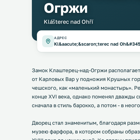
Огржи
Klášterec nad Ohří
АДРЕС
Kl&aacute;&scaron;terec nad Oh&#345
Замок Клаштерец-над-Огржи располагаетс
от Карловых Вар у подножия Крушных гор
чешского, как «маленький монастырь». Р
конце XVI века, однако поменял дважды с
сначала в стиль барокко, а потом - в неого
Дворец стал знаменитым, благодаря раз
музею фарфора, в котором собраны обра