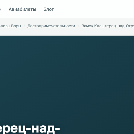
и
Авиабилеты
Блог
рловы Вары
Достопримечательности
Замок Клаштерец-над-Огр
рец-над-