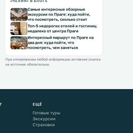
«ЧЕХИЯ» В БЛОГЕ
Самые интересные обзорные
экскурсии по Праге: куда пойти,
что посмотреть, сколько стоит
Топ-5 недорогих отелей и гостиниц
недалеко от центра Праги
Интересный маршрут по Праге на
два дня: куда пойти, что
посмотреть, чем заняться
При копировании любой информации активная ссылка
на источник обязательна.
Т
ЕЩЁ
Готовые туры
Экскурсии
Страховки