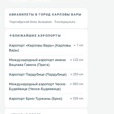
61 город
1546 мест
АВИАБИЛЕТЫ В ГОРОД КАРЛОВЫ ВАРЫ
Партнёрский блок Aviasales · Travelpayouts.
БЛИЖАЙШИЕ АЭРОПОРТЫ
Аэропорт «Карловы Вары» (Карловы
≈ 7 км
Вары)
Международный аэропорт имени
≈ 122 км
Вацлава Гавела (Прага)
Аэропорт Пардубице (Пардубице)
≈ 253 км
Международный аэропорт Ческе-
≈ 280 км
Будеёвице (Ческе-Будеевице)
Аэропорт Брно-Туржаны (Брно)
≈ 339 км