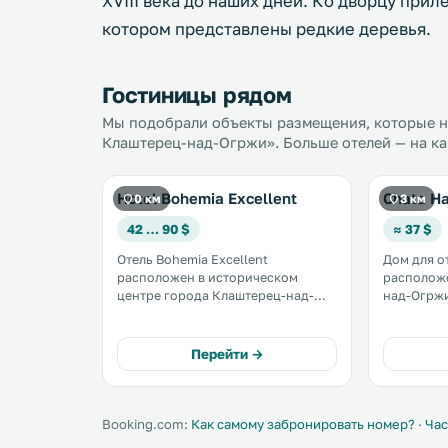
XVIII века до наших дней. Ко дворцу прил
котором представлены редкие деревья.
Гостиницы рядом
Мы подобрали объекты размещения, которые на
Клаштерец-над-Огржи». Больше отелей — на ка
Hotel Bohemia Excellent
Chata H
0 км
3 км
42 … 90 $
≈ 37 $
Отель Bohemia Excellent
Дом для о
расположен в историческом
расположе
центре города Клаштерец-над-
над-Огржи,
Огржи, всего в 300 метрах от
горнолыж
замка. К вашим услугам
и в 17 км
бесплатный беспроводной доступ
курорта Клиновец
Перейти →
в Интернет, а также ресторан
курорта О
традиционной чешской и
составляет
интернациональной кухни. .
Booking.com:
Как самому забронировать номер?
·
Час