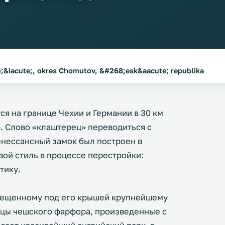
;&iacute;, okres Chomutov, &#268;esk&aacute; republika
я на границе Чехии и Германии в 30 км
. Слово «клаштерец» переводиться с
енессансный замок был построен в
вой стиль в процессе перестройки:
тику.
мещенному под его крышей крупнейшему
зцы чешского фарфора, произведенные с