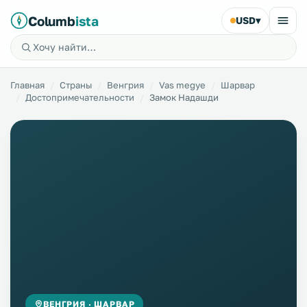
Columb
ista
USD
▾
Главная
Страны
Венгрия
Vas megye
Шарвар
Достопримечательности
Замок Надашди
ВЕНГРИЯ · ШАРВАР