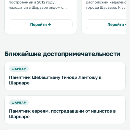
построенный в 2012 году,
расположен недалеко о
находится в Шарваре рядом с
города Шарвара. К услугам гостей
замок Надасди. Гостей
сезонный открытый бас
приглашают остановиться в
подогревом, а также но
апартаментах с кабельным
салон с гидромассажно
Перейти →
Перейти →
телевидением. Предоставляется
саунами, массажным ка
бесплатная частная парковка. .
дорожкой Кнайпа. .
Ближайшие достопримечательности
ШАРВАР
Памятник Шебештьену Тиноди Лантошу в
Шарваре
ШАРВАР
Памятник евреям, пострадавшим от нацистов в
Шарваре