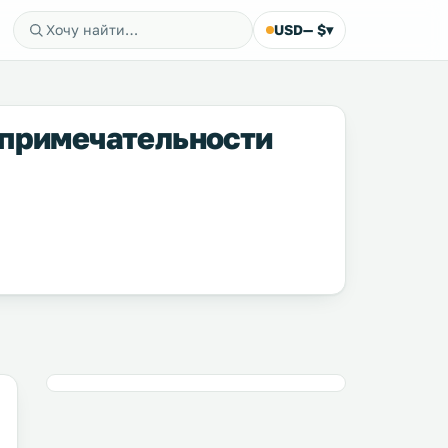
USD
— $
▾
опримечательности