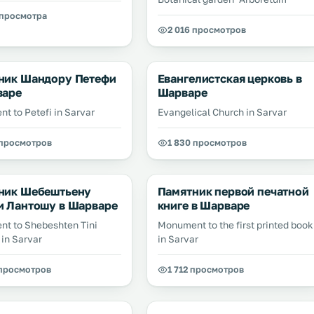
 просмотра
2 016 просмотров
ник Шандору Петефи
Евангелистская церковь в
варе
Шарваре
t to Petefi in Sarvar
Evangelical Church in Sarvar
 просмотров
1 830 просмотров
ник Шебештьену
Памятник первой печатной
и Лантошу в Шарваре
книге в Шарваре
t to Shebeshten Tini
Monument to the first printed book
 in Sarvar
in Sarvar
 просмотров
1 712 просмотров