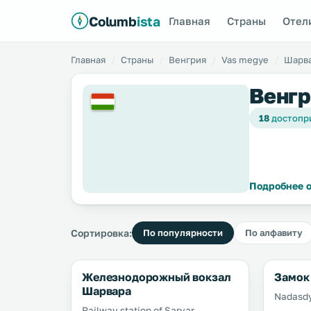
Columb
ista
Главная
Страны
Отел
Главная
Страны
Венгрия
Vas megye
Шарв
Венгр
18
достопр
Подробнее о
Сортировка:
По популярности
По алфавиту
Железнодорожный вокзал
Замок
Шарвара
Nadasdy
Railway station of Sarvar