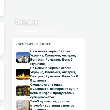
Венгрия
49 городов
655 мест
«ВЕНГРИЯ» В БЛОГЕ
На машине через 5 стран:
Украина, Словакия, Австрия,
Венгрия, Румыния. День 7:
Мукачево
На машине через 5 стран:
Украина, Словакия, Австрия,
Венгрия, Румыния. День 5 и 6:
Будапешт
Сколько стоит еда в
Будапеште: венгерская кухня,
цены в кафе и продуктовых
супермаркетах
Топ-5 лучших недорогих
отелей и гостиниц в центре
Будапешта