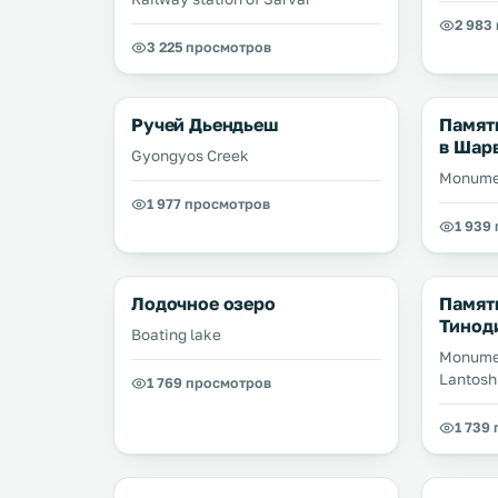
2 983
3 225 просмотров
Ручей Дьендьеш
Памят
в Шар
Gyongyos Creek
Monumen
1 977 просмотров
1 939
Лодочное озеро
Памят
Тинод
Boating lake
Monumen
Lantosh
1 769 просмотров
1 739