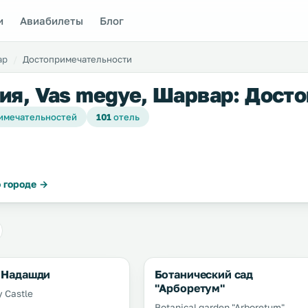
и
Авиабилеты
Блог
ар
Достопримечательности
ия, Vas megye, Шарвар: Дост
имечательностей
101
отель
 городе →
 Надашди
Ботанический сад
"Арборетум"
 Castle
Botanical garden "Arboretum"