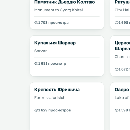
Памятник Дьердю Колтаю
Ратуш
Monument to Gyorg Koltai
City Hal
1 703 просмотра
1 698
Купальня Шарвар
Церков
Шарва
Sarvar
Church o
1 681 просмотр
1 672
Крепость Юришича
Озеро
Fortress Jurisich
Lake of
1 629 просмотров
1 598