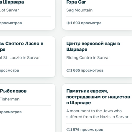
а Шарвара
Гора Саг
l of Sarvar
Sag Mountain
 просмотров
1 693 просмотра
ь Святого Ласло в
Центр верховой езды в
ре
Шарваре
f St. Laszlo in Sarvar
Riding Centre in Sarvar
 просмотра
1 665 просмотров
 Рыболовов
Памятник евреям,
пострадавшим от нацистов
 Fishermen
в Шарваре
A monument to the Jews who
 просмотров
suffered from the Nazis in Sarvar
1 576 просмотров