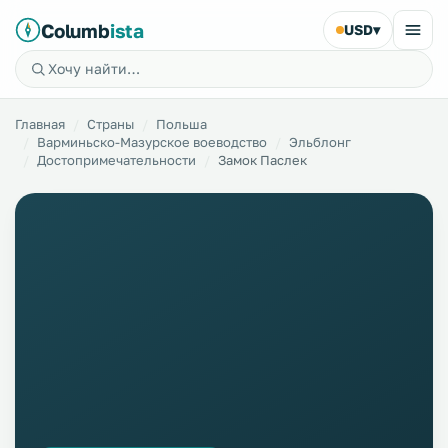
Columb
ista
USD
▾
Главная
Страны
Польша
Варминьско-Мазурское воеводство
Эльблонг
Достопримечательности
Замок Паслек