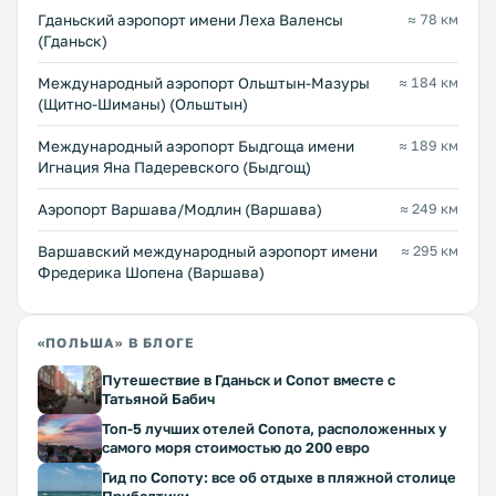
Гданьский аэропорт имени Леха Валенсы
≈ 78 км
(Гданьск)
Международный аэропорт Ольштын-Мазуры
≈ 184 км
(Щитно-Шиманы) (Ольштын)
Международный аэропорт Быдгоща имени
≈ 189 км
Игнация Яна Падеревского (Быдгощ)
Аэропорт Варшава/Модлин (Варшава)
≈ 249 км
Варшавский международный аэропорт имени
≈ 295 км
Фредерика Шопена (Варшава)
«ПОЛЬША» В БЛОГЕ
Путешествие в Гданьск и Сопот вместе с
Татьяной Бабич
Топ-5 лучших отелей Сопота, расположенных у
самого моря стоимостью до 200 евро
Гид по Сопоту: все об отдыхе в пляжной столице