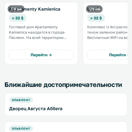
Apartamenty Kamienica
U Ani
0 км
5 км
≈ 32 $
≈ 32 $
Гостевой дом Apartamenty
Комплекс U Ani распол
Kamienica находится в городе
тихом зеленом районе 
Пасленк. На всей территории
бесплатным WiFi на все
предоставляется бесплатный Wi-
территории. Гости могут
Fi. Все номера оборудованы
осмотреть окрестности
телевизором с плоским экраном.
велосипедах, предоста
Перейти →
Перейти →
В распоряжении гостей терраса
комплексе бесплатно. .
или патио. .
Ближайшие достопримечательности
ЭЛЬБЛОНГ
Дворец Августа Аббега
ЭЛЬБЛОНГ