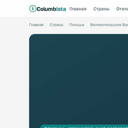
Columb
ista
Главная
Страны
Отел
Главная
Страны
Польша
Великопольское Во