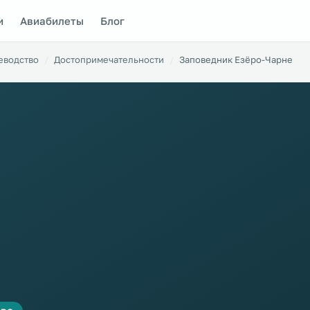
и
Авиабилеты
Блог
еводство
Достопримечательности
Заповедник Езёро-Чарне