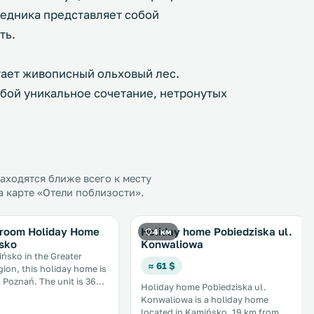
ведника представляет собой
ть.
тает живописный ольховый лес.
бой уникальное сочетание, нетронутых
ходятся ближе всего к месту
а карте «Отели поблизости».
room Holiday Home
Holiday home Pobiedziska ul.
4 км
sko
Konwaliowa
ińsko in the Greater
≈ 61 $
ion, this holiday home is
. The unit is 36
Holiday home Pobiedziska ul.
A TV and DVD
Konwaliowa is a holiday home
Września is 41 km
located in Kamińsko, 19 km from