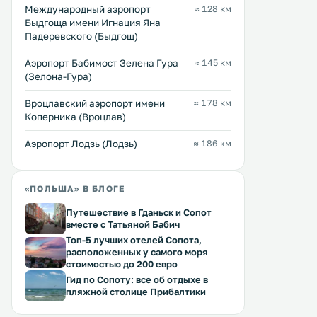
Международный аэропорт
≈ 128 км
исторические фигуры Польши.
5 (E261) между Познанью
Быдгоща имени Игнация Яна
Усадьба расположена в 5 км от
Гнезно. Отель Ossowski находится
Перейти →
Перейти →
Падеревского (Быдгощ)
Познани, посреди обширного
на краю леса Зелонки, в
сада. .
Кобыльнице. .
Аэропорт Бабимост Зелена Гура
≈ 145 км
(Зелона-Гура)
Вроцлавский аэропорт имени
≈ 178 км
Коперника (Вроцлав)
Аэропорт Лодзь (Лодзь)
≈ 186 км
«ПОЛЬША» В БЛОГЕ
Путешествие в Гданьск и Сопот
вместе с Татьяной Бабич
Топ-5 лучших отелей Сопота,
расположенных у самого моря
стоимостью до 200 евро
Гид по Сопоту: все об отдыхе в
пляжной столице Прибалтики