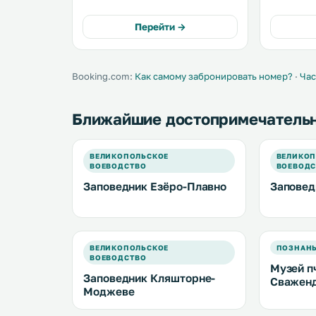
a fridge and a stovetop can be
from Two-
found in the kitchen. A TV is
Kaminsko, 
Перейти →
featured. .
away. .
Booking.com:
Как самому забронировать номер?
·
Час
Ближайшие достопримечатель
ВЕЛИКОПОЛЬСКОЕ
ВЕЛИКОП
ВОЕВОДСТВО
ВОЕВОД
Заповедник Езёро-Плавно
Заповед
ВЕЛИКОПОЛЬСКОЕ
ПОЗНАН
ВОЕВОДСТВО
Музей п
Заповедник Кляшторне-
Сважен
Моджеве