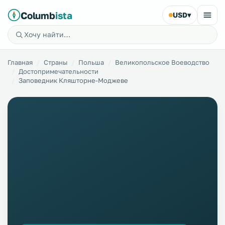
Columb
ista
USD
▾
Главная
Страны
Польша
Великопольское Воеводство
Достопримечательности
Заповедник Кляшторне-Моджеве