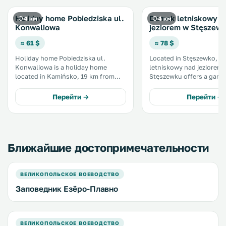
Holiday home Pobiedziska ul.
Domek letniskowy n
4 км
4 км
Konwaliowa
jeziorem w Stęszew
≈ 61 $
≈ 78 $
Holiday home Pobiedziska ul.
Located in Stęszewko, 
Konwaliowa is a holiday home
letniskowy nad jeziorem 
located in Kamińsko, 19 km from
Stęszewku offers a gard
Poznań. Guests benefit from
terrace. Poznań is 21 km away. Free
terrace. Free private parking is
private parking is availab
Перейти →
Перейти →
available on site. There is a dining
Featuring a terrace, all u
area and a kitchen as well as a
a seating and dining area.
private bathroom. .
Ближайшие достопримечательности
ВЕЛИКОПОЛЬСКОЕ ВОЕВОДСТВО
Заповедник Езёро-Плавно
ВЕЛИКОПОЛЬСКОЕ ВОЕВОДСТВО