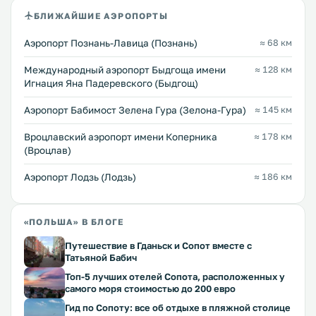
БЛИЖАЙШИЕ АЭРОПОРТЫ
Аэропорт Познань-Лавица (Познань)
≈ 68 км
Международный аэропорт Быдгоща имени
≈ 128 км
Игнация Яна Падеревского (Быдгощ)
Аэропорт Бабимост Зелена Гура (Зелона-Гура)
≈ 145 км
Вроцлавский аэропорт имени Коперника
≈ 178 км
(Вроцлав)
Аэропорт Лодзь (Лодзь)
≈ 186 км
«ПОЛЬША» В БЛОГЕ
Путешествие в Гданьск и Сопот вместе с
Татьяной Бабич
Топ-5 лучших отелей Сопота, расположенных у
самого моря стоимостью до 200 евро
Гид по Сопоту: все об отдыхе в пляжной столице