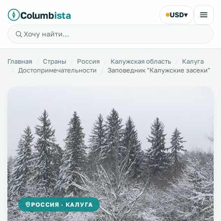
Columb
ista
USD
▾
Главная
Страны
Россия
Калужская область
Калуга
Достопримечательности
Заповедник "Калужские засеки"
РОССИЯ · КАЛУГА