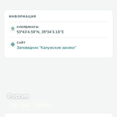
ИНФОРМАЦИЯ
КООРДИНАТЫ
53°43'4.59''N, 35°34'3.18''E
САЙТ
Заповедник "Калужские засеки"
Россия
64 города
195 мест