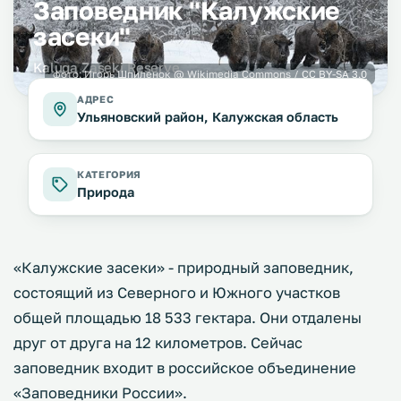
Заповедник "Калужские
засеки"
Kaluga Zaseki Reserve
фото:
Игорь Шпиленок
@ Wikimedia Commons /
CC BY-SA 3.0
АДРЕС
Ульяновский район, Калужская область
КАТЕГОРИЯ
Природа
«Калужские засеки» - природный заповедник,
состоящий из Северного и Южного участков
общей площадью 18 533 гектара. Они отдалены
друг от друга на 12 километров. Сейчас
заповедник входит в российское объединение
«Заповедники России».