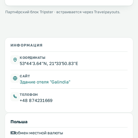
Партнёрский блок Tripster · встраивается через Travelpayouts.
ИНФОРМАЦИЯ
КООРДИНАТЫ
53°44'3.64''N, 21°33'50.83''E
САЙТ
Здание отеля "Galindia"
ТЕЛЕФОН
+48 874231669
Польша
обмен местной валюты