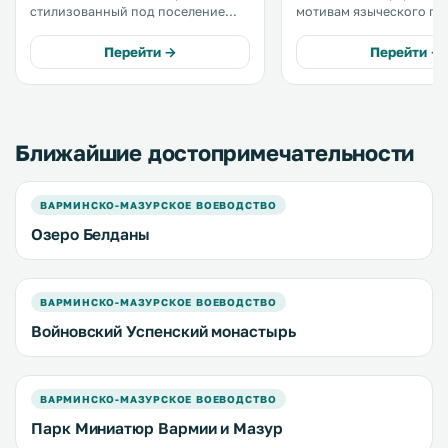
стилизованный под поселение
мотивам языческого пл
племени галиндов и
Галиндов, расположен н
расположенный на берегу озера
озера Белданы. Гостям
Перейти →
Перейти →
Белданы. .
предоставляется беспла
В отеле работает ресторан. 
того, гости могут взять
велосипед и каноэ. .
Ближайшие достопримечательности
ВАРМИНСКО-МАЗУРСКОЕ ВОЕВОДСТВО
Озеро Белданы
ВАРМИНСКО-МАЗУРСКОЕ ВОЕВОДСТВО
Войновский Успенский монастырь
ВАРМИНСКО-МАЗУРСКОЕ ВОЕВОДСТВО
Парк Миниатюр Вармии и Мазур