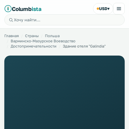
Columb
ista
USD
▾
Главная
Страны
Польша
Варминско-Мазурское Воеводство
Достопримечательности
Здание отеля "Galindia"