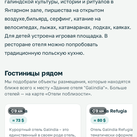
галиндской культуры, истории и ритуалов в
Янтарном зале, пиршества на открытом
воздухе,бильярд, серфинг, катание на
велосипедах, лыжах, катамаранах, лодках, каяках.
Для детей устроена игровая площадка. В
ресторане отеля можно попробовать
традиционную польскую кухню.
Гостиницы рядом
Мы подобрали объекты размещения, которые находятся
ближе всего к месту «Здание отеля "Galindia"». Больше
отелей — на карте «Отели поблизости».
Galindia
Galindia Refugia
0 км
0 км
≈ 73 $
≈ 80 $
Курортный отель Galindia – это
Отель Galindia Refugia,
единственный в своем роде отель,
тематически оформлен