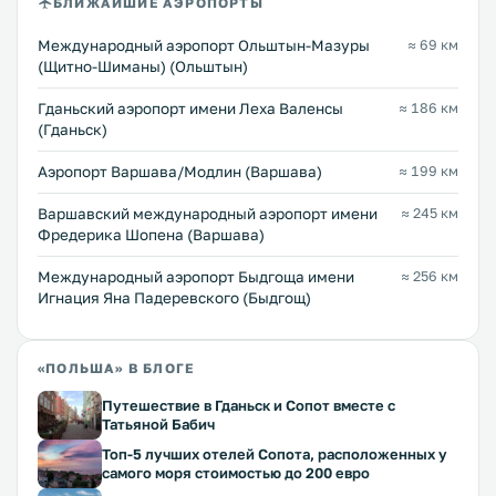
БЛИЖАЙШИЕ АЭРОПОРТЫ
Международный аэропорт Ольштын-Мазуры
≈ 69 км
(Щитно-Шиманы) (Ольштын)
Гданьский аэропорт имени Леха Валенсы
≈ 186 км
(Гданьск)
Аэропорт Варшава/Модлин (Варшава)
≈ 199 км
Варшавский международный аэропорт имени
≈ 245 км
Фредерика Шопена (Варшава)
Международный аэропорт Быдгоща имени
≈ 256 км
Игнация Яна Падеревского (Быдгощ)
«ПОЛЬША» В БЛОГЕ
Путешествие в Гданьск и Сопот вместе с
Татьяной Бабич
Топ-5 лучших отелей Сопота, расположенных у
самого моря стоимостью до 200 евро