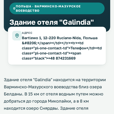
ПОЛЬША · ВАРМИНСКО-МАЗУРСКОЕ
ВОЕВОДСТВО
Здание отеля "Galindia"
АДРЕС
Bartlewo 1, 12-220 Ruciane-Nida, Польша
&#8206;</span></td></tr><tr><td
class="pl-one-contact-td">Телефон</td><td
class="pl-one-contact-td"><span
class="black">+48 874231669
Здание отеля "Galindia" находится на территории
Варминско-Мазурского воеводства близ озера
Белданы. В 15 км от отеля водным путем можно
добраться до города Миколайки, а в 8 км
находится озеро Снярдвы. Здание отеля