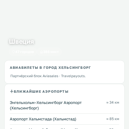
Швеция
47 городов
386 мест
АВИАБИЛЕТЫ В ГОРОД ХЕЛЬСИНГБОРГ
Партнёрский блок Aviasales · Travelpayouts.
БЛИЖАЙШИЕ АЭРОПОРТЫ
Энгельхольм–Хельсингборг Аэропорт
≈ 34 км
(Хельсингборг)
Аэропорт Хальмстада (Хальмстад)
≈ 85 км