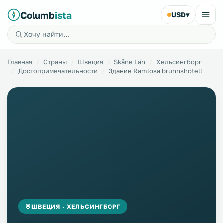
Columb
ista
USD
▾
Главная
Страны
Швеция
Skåne Län
Хельсингборг
Достопримечательности
Здание Ramlosa brunnshotell
ШВЕЦИЯ · ХЕЛЬСИНГБОРГ