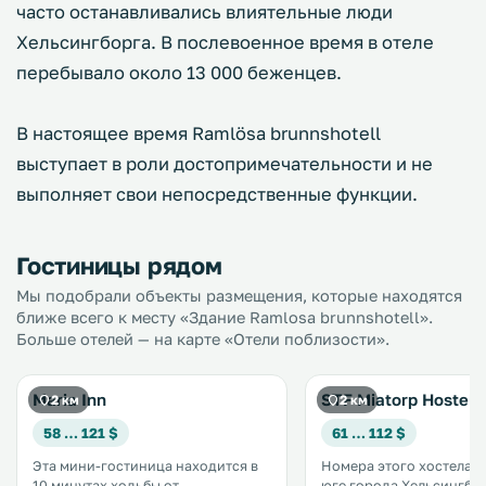
часто останавливались влиятельные люди
Хельсингборга. В послевоенное время в отеле
перебывало около 13 000 беженцев.
В настоящее время Ramlösa brunnshotell
выступает в роли достопримечательности и не
выполняет свои непосредственные функции.
Гостиницы рядом
Мы подобрали объекты размещения, которые находятся
ближе всего к месту «Здание Ramlosa brunnshotell».
Больше отелей — на карте «Отели поблизости».
Maria Inn
STF Miatorp Hostel 
2 км
2 км
58 … 121 $
61 … 112 $
Эта мини-гостиница находится в
Номера этого хостела/о
10 минутах ходьбы от
юге города Хельсингбо