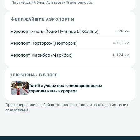
Партнёрский блок Aviasales · Travelpayouts.
БЛИЖАЙШИЕ АЭРОПОРТЫ
Аэропорт имени Йоже Пучника (Любляна)
≈ 26 км
Аэропорт Порторож (Порторож)
≈ 122 км
Аэропорт Марибор (Марибор)
≈ 124 км
«ЛЮБЛЯНА» В БЛОГЕ
Топ-5 лучших восточноевропейских
горнолыжных курортов
При копировании любой информации активная ссылка на источник
обязательна.