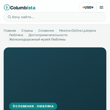
Columb
ista
USD
▾
Главная
Страны
Словения
Mestna Občina Ljubljana
Любляна
Достопримечательности
Железнодорожный музей Любляны
СЛОВЕНИЯ · ЛЮБЛЯНА