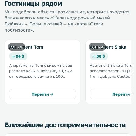
Гостиницы рядом
Мы подобрали объекты размещения, которые находятся
ближе всего к месту «Железнодорожный музей
Любляны». Больше отелей — на карте «Отели
поблизости».
Apartment Tom
Apartment Siska
0 км
0 км
≈ 94 $
≈ 58 $
Апартаменты Tom с видом на сад
Apartment Siska offers p
расположены в Любляне, в 1,5 км
accommodation in Ljublja
от городского замка и в 100
from Ljubljana Castle. The property
метрах от торгово-выставочного
features views of the cit
центра Любляны. В апартаментах
metres from Tivoli Hall. .
возможно размещение с
Перейти →
Перейти →
домашними животными. К услугам
гостей бесплатный Wi-Fi на всей
территории. .
Ближайшие достопримечательности