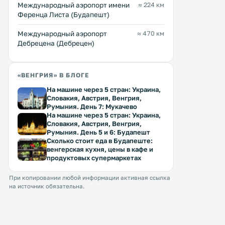
Международный аэропорт имени
≈ 224 км
Ференца Листа (Будапешт)
Международный аэропорт
≈ 470 км
Дебрецена (Дебрецен)
«ВЕНГРИЯ» В БЛОГЕ
На машине через 5 стран: Украина,
Словакия, Австрия, Венгрия,
Румыния. День 7: Мукачево
На машине через 5 стран: Украина,
Словакия, Австрия, Венгрия,
Румыния. День 5 и 6: Будапешт
Сколько стоит еда в Будапеште:
венгерская кухня, цены в кафе и
продуктовых супермаркетах
При копировании любой информации активная ссылка
на источник обязательна.