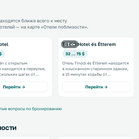
ходятся ближе всего к месту
телей — на карте «Отели поблизости».
otel
Tinódi Hotel és Étterem
1 км
$
32 … 75 $
tán с открытым
Отель Tinódi és Étterem находится
 находится в переулке,
в изысканном старинном здании,
ескольких шагах от
в 15 минутах ходьбы от
а Шарвар. В отеле
термальных ванн города Шарвар,
бесплатный Wi-Fi. В
замка и городского парка. К
Перейти →
Перейти →
бств каждого номера —
услугам гостей традиционный
ая ванная комната,
венгерский ресторан, сауна и
и телевизор с
бесплатный Wi-Fi. .
и каналами. .
тые вопросы по бронированию
ности