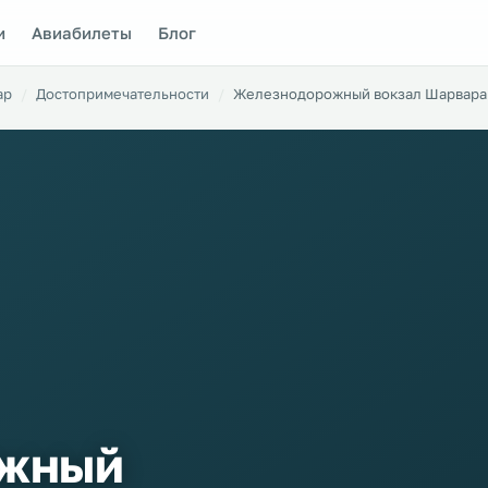
и
Авиабилеты
Блог
ар
Достопримечательности
Железнодорожный вокзал Шарвара
ожный