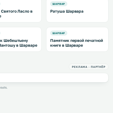
ШАРВАР
 Святого Ласло в
Ратуша Шарвара
е
ШАРВАР
к Шебештьену
Памятник первой печатной
Лантошу в Шарваре
книге в Шарваре
РЕКЛАМА · ПАРТНЁР
outs.