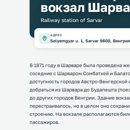
вокзал Шарв
Railway station of Sarvar
АДРЕС
Selyemgyar u. 1, Sarvar 9600, Венгри
В 1871 году в Шарваре была проведена же
соседние с Шарваром Сомбатхей и Балат
доступность городов Австро-Венгерской 
добраться из Шарвара до Будапешта (пое
до других городов Венгрии. Здание вокза
перестраивалось, но в целом оно сохран
строению. На вокзале располагаются биле
пассажиров.