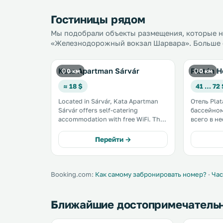
Гостиницы рядом
Мы подобрали объекты размещения, которые на
«Железнодорожный вокзал Шарвара». Больше о
Kata Apartman Sárvár
Platán H
0 км
0 км
≈ 18 $
41 … 72 
Located in Sárvár, Kata Apartman
Отель Pla
Sárvár offers self-catering
бассейном
accommodation with free WiFi. The
всего в н
unit is 500 metres from Nádasdy
центра город
Castle. An oven, a microwave and a
действует 
Перейти →
toaster can be found in the kitchen.
числе удо
A flat-screen TV is provided. .
собственн
мини-бар 
кабельным
Booking.com:
Как самому забронировать номер?
·
Час
Ближайшие достопримечатель