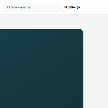
USD
— $
▾