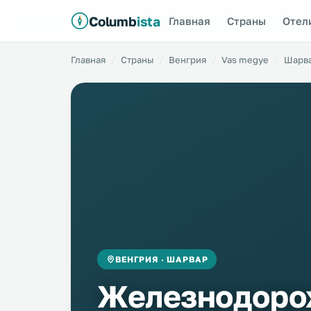
Columb
ista
Главная
Страны
Отел
Главная
Страны
Венгрия
Vas megye
Шарв
ВЕНГРИЯ · ШАРВАР
Железнодор