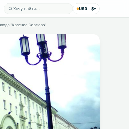
USD
— $
▾
авода "Красное Сормово"