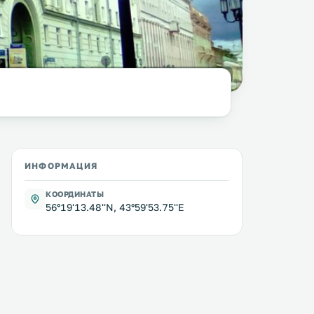
Marat Kamalevsky
@ Wikimedia Commons /
CC BY-SA 4.0
ИНФОРМАЦИЯ
КООРДИНАТЫ
56°19'13.48''N, 43°59'53.75''E