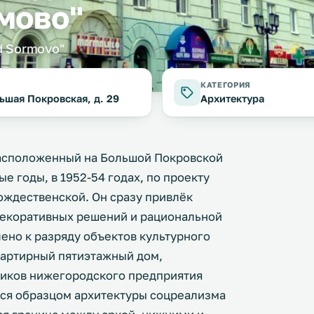
мово"
ed Sormovo"
фото:
КАТЕГОРИЯ
ьшая Покровская, д. 29
Архитектура
расположенный на Большой Покровской
е годы, в 1952-54 годах, по проекту
ждественской. Он сразу привлёк
декоративных решений и рациональной
ено к разряду объектов культурного
вартирный пятиэтажный дом,
иков нижегородского предприятия
тся образцом архитектуры соцреализма