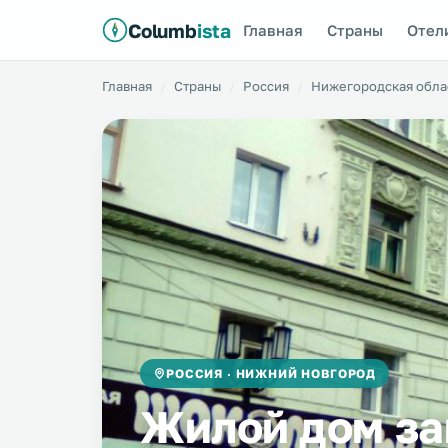
Columb
ista
Главная
Страны
Отел
Главная
Страны
Россия
Нижегородская обла
РОССИЯ · НИЖНИЙ НОВГОРОД
Жилой дом за