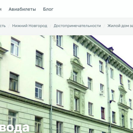
и
Авиабилеты
Блог
сть
Нижний Новгород
Достопримечательности
Жилой дом з
вода