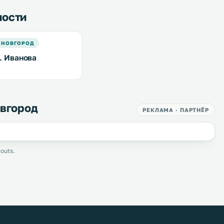
ности
 НОВГОРОД
. Иванова
овгород
РЕКЛАМА · ПАРТНЁР
outs.