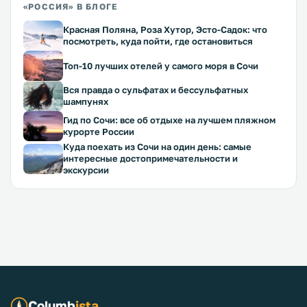
«РОССИЯ» В БЛОГЕ
Красная Поляна, Роза Хутор, Эсто-Садок: что
посмотреть, куда пойти, где остановиться
Топ-10 лучших отелей у самого моря в Сочи
Вся правда о сульфатах и бессульфатных
шампунях
Гид по Сочи: все об отдыхе на лучшем пляжном
курорте России
Куда поехать из Сочи на один день: самые
интересные достопримечательности и
экскурсии
Columb
ista