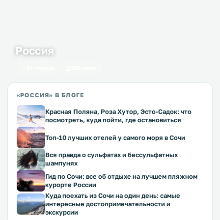
Россия
64 города
195 мест
«РОССИЯ» В БЛОГЕ
Красная Поляна, Роза Хутор, Эсто-Садок: что
посмотреть, куда пойти, где остановиться
Топ-10 лучших отелей у самого моря в Сочи
Вся правда о сульфатах и бессульфатных
шампунях
Гид по Сочи: все об отдыхе на лучшем пляжном
курорте России
Куда поехать из Сочи на один день: самые
интересные достопримечательности и
экскурсии