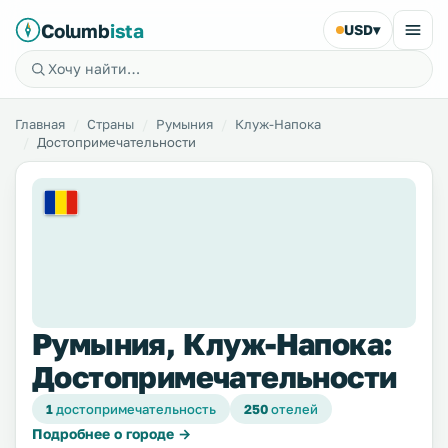
Columb
ista
USD
▾
Главная
Страны
Румыния
Клуж-Напока
Достопримечательности
Румыния, Клуж-Напока:
Достопримечательности
1
достопримечательность
250
отелей
Подробнее о городе →