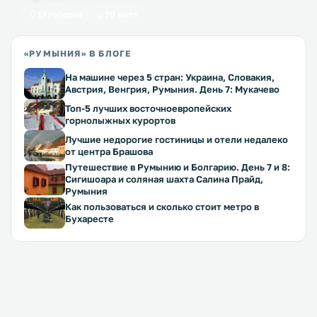
17 городов
20 мест
«РУМЫНИЯ» В БЛОГЕ
На машине через 5 стран: Украина, Словакия,
Австрия, Венгрия, Румыния. День 7: Мукачево
Топ-5 лучших восточноевропейских
горнолыжных курортов
Лучшие недорогие гостиницы и отели недалеко
от центра Брашова
Путешествие в Румынию и Болгарию. День 7 и 8:
Сигишоара и соляная шахта Салина Прайд,
Румыния
Как пользоваться и сколько стоит метро в
Бухаресте