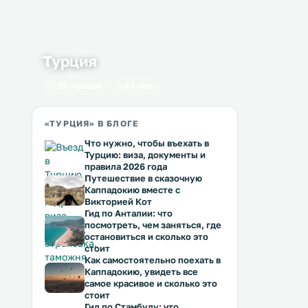
Турция
25 городов
49 мест
«ТУРЦИЯ» В БЛОГЕ
Что нужно, чтобы въехать в
Турцию: виза, документы и
правила 2026 года
Путешествие в сказочную
Каппадокию вместе с
Викторией Кот
Гид по Анталии: что
посмотреть, чем заняться, где
остановиться и сколько это
стоит
Как самостоятельно поехать в
Каппадокию, увидеть все
самое красивое и сколько это
стоит
Гид по Стамбулу: что