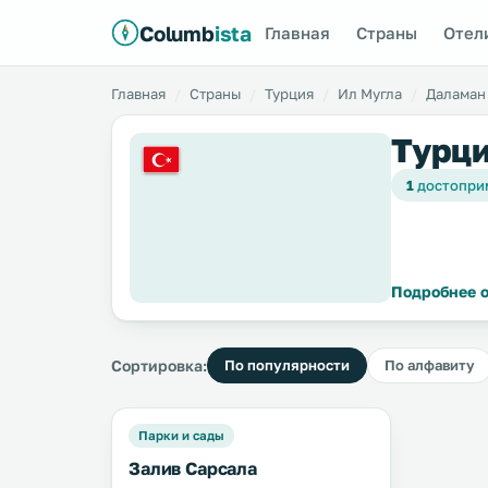
Columb
ista
Главная
Страны
Отел
Главная
Страны
Турция
Ил Мугла
Даламан
Турци
1
достопри
Подробнее о
Сортировка:
По популярности
По алфавиту
Парки и сады
Залив Сарсала