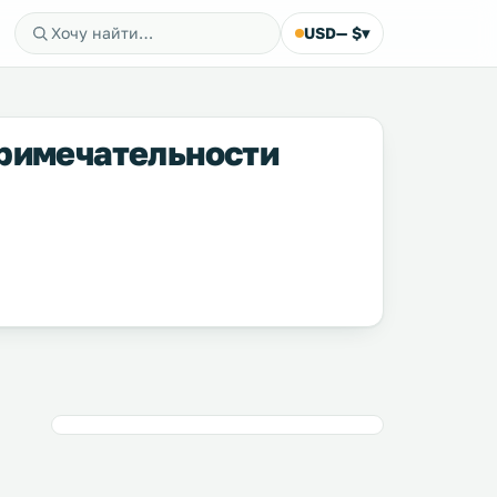
USD
— $
▾
примечательности