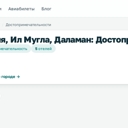
и
Авиабилеты
Блог
Достопримечательности
я, Ил Мугла, Даламан: Досто
мечательность
5
отелей
 городе →