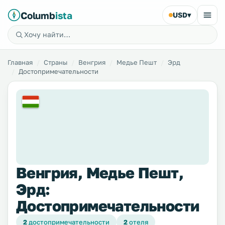
Columb
ista
USD
▾
Главная
Страны
Венгрия
Медье Пешт
Эрд
Достопримечательности
Венгрия, Медье Пешт,
Эрд:
Достопримечательности
2
достопримечательности
2
отеля