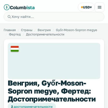
Columb
ista
USD
▾
Главная
Страны
Венгрия
Győr-Moson-Sopron megye
Фертед
Достопримечательности
Венгрия, Győr-Moson-
Sopron megye, Фертед:
Достопримечательности
2
достопримечательности