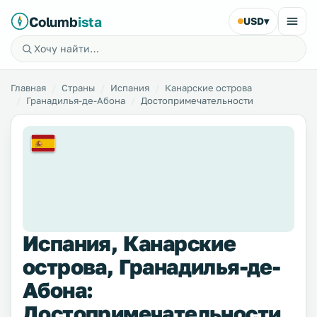
Columb
ista
USD
▾
Главная
Страны
Испания
Канарские острова
Гранадилья-де-Абона
Достопримечательности
Испания, Канарские
острова, Гранадилья-де-
Абона:
Достопримечательности