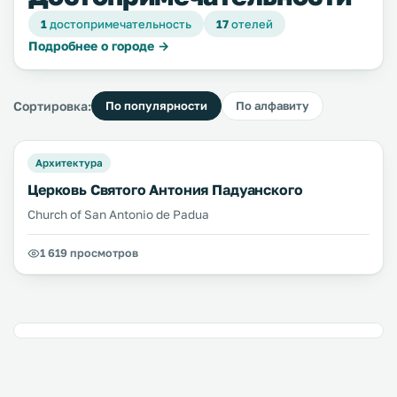
1
достопримечательность
17
отелей
Подробнее о городе →
Сортировка:
По популярности
По алфавиту
Архитектура
Церковь Святого Антония Падуанского
Church of San Antonio de Padua
1 619 просмотров