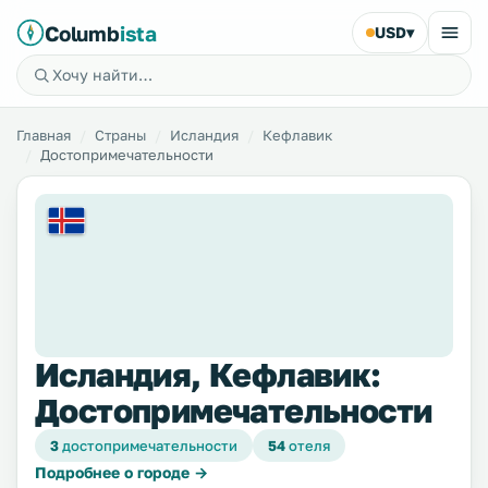
Columb
ista
USD
▾
Главная
Страны
Исландия
Кефлавик
Достопримечательности
Исландия, Кефлавик:
Достопримечательности
3
достопримечательности
54
отеля
Подробнее о городе →