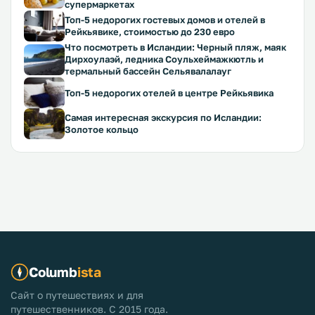
супермаркетах
Топ-5 недорогих гостевых домов и отелей в
Рейкьявике, стоимостью до 230 евро
Что посмотреть в Исландии: Черный пляж, маяк
Дирхоулаэй, ледника Соульхеймажкютль и
термальный бассейн Сельявалалауг
Топ-5 недорогих отелей в центре Рейкьявика
Самая интересная экскурсия по Исландии:
Золотое кольцо
Columb
ista
Сайт о путешествиях и для
путешественников. С 2015 года.