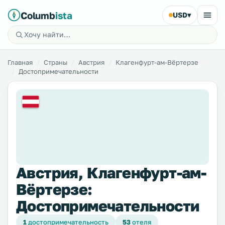
Columb
ista
USD
▾
Главная
Страны
Австрия
Клагенфурт-ам-Вёртерзе
Достопримечательности
Австрия, Клагенфурт-ам-
Вёртерзе:
Достопримечательности
1
достопримечательность
53
отеля