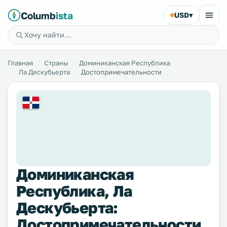
Columb
ista
USD
▾
Главная
Страны
Доминиканская Республика
Ла Дескубьерта
Достопримечательности
Доминиканская
Республика, Ла
Дескубьерта:
Достопримечательности