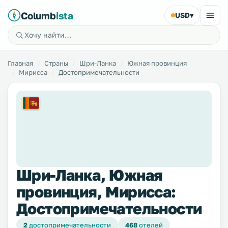
Columb
ista
USD
▾
Главная
Страны
Шри-Ланка
Южная провинция
Мирисса
Достопримечательности
Шри-Ланка, Южная
провинция, Мирисса:
Достопримечательности
2
достопримечательности
468
отелей