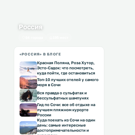
Россия
64 города
195 мест
«РОССИЯ» В БЛОГЕ
Красная Поляна, Роза Хутор,
Эсто-Садок: что посмотреть,
куда пойти, где остановиться
Топ-10 лучших отелей у самого
моря в Сочи
Вся правда о сульфатах и
бессульфатных шампунях
Гид по Сочи: все об отдыхе на
лучшем пляжном курорте
России
Куда поехать из Сочи на один
день: самые интересные
достопримечательности и