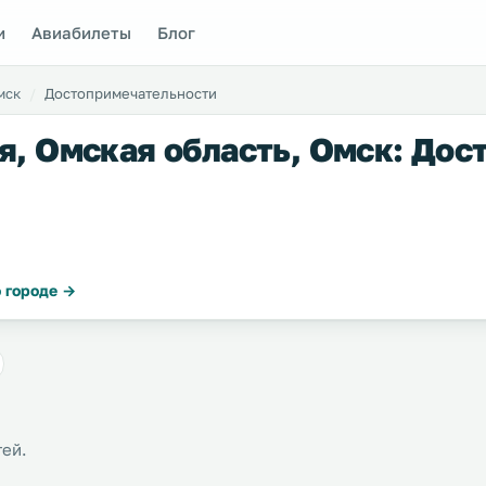
и
Авиабилеты
Блог
мск
Достопримечательности
я, Омская область, Омск: До
 городе →
тей.