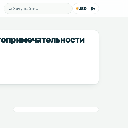
USD
— $
▾
стопримечательности