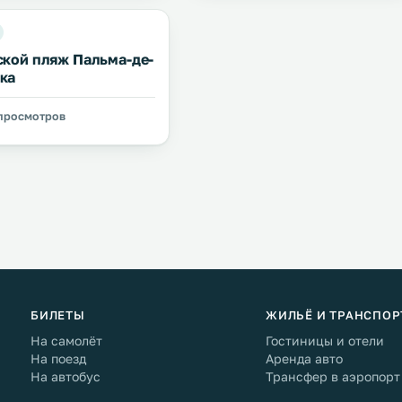
ской пляж Пальма-де-
ка
 просмотров
БИЛЕТЫ
ЖИЛЬЁ И ТРАНСПОР
На самолёт
Гостиницы и отели
На поезд
Аренда авто
На автобус
Трансфер в аэропорт