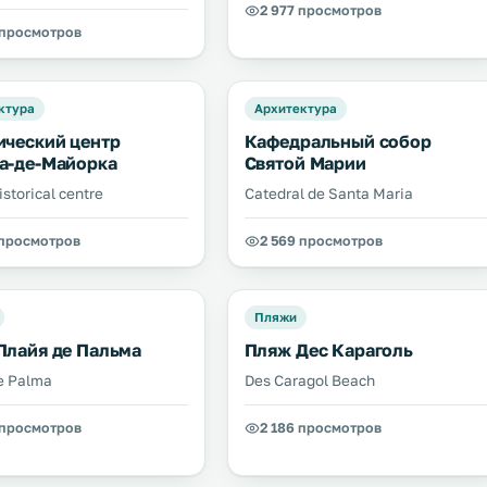
2 977 просмотров
 просмотров
ктура
Архитектура
ический центр
Кафедральный собор
а-де-Майорка
Святой Марии
storical centre
Catedral de Santa Maria
 просмотров
2 569 просмотров
Пляжи
Плайя де Пальма
Пляж Дес Караголь
de Palma
Des Caragol Beach
 просмотров
2 186 просмотров