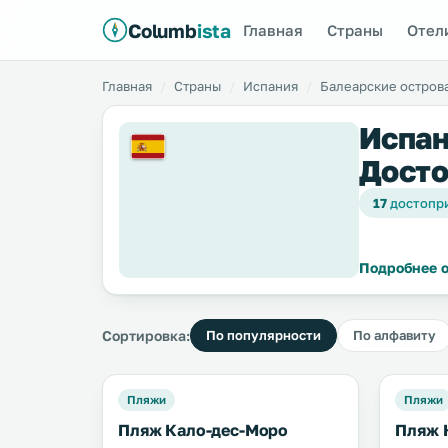
Columb
ista
Главная
Страны
Отел
Главная
Страны
Испания
Балеарские остров
Испан
Досто
17
достопр
Подробнее о
Сортировка:
По популярности
По алфавиту
Пляжи
Пляжи
Пляж Кало-дес-Моро
Пляж 