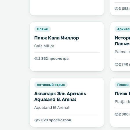
3 058
Пляжи
Архите
Пляж Кала Миллор
Истор
Пальм
Cala Millor
Palma hi
2 852 просмотра
2 740
Активный отдых
Пляжи
Аквапарк Эль Ареналь
Пляж 
Aqualand El Arenal
Platja 
Aqualand El Arenal
2 306
2 328 просмотров