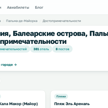
и
Авиабилеты
Блог
а
Пальма-де-Майорка
Достопримечательности
ия, Балеарские острова, Пал
примечательности
имечательностей
381
отель
8
постов
 городе →
Пляжи
Кала Махор (Майор)
Пляж Эль Ареналь