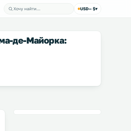
USD
— $
▾
ьма-де-Майорка: