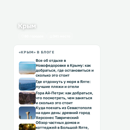
Крым
60 городов
341 место
«КРЫМ» В БЛОГЕ
Все об отдыхе в
Новофедоровке в Крыму: как
добраться, где остановиться и
сколько это стоит
Где отдохнуть у моря в Ялте:
лучшие пляжи и отели
Гора Ай-Петри: как добраться,
что посмотреть, чем заняться
и сколько это стоит
Куда поехать из Севастополя
на один день: древний город
Херсонес Таврический
Обзор частных домов и
коттеджей в Большой Ялте,