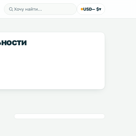
USD
— $
▾
ьности