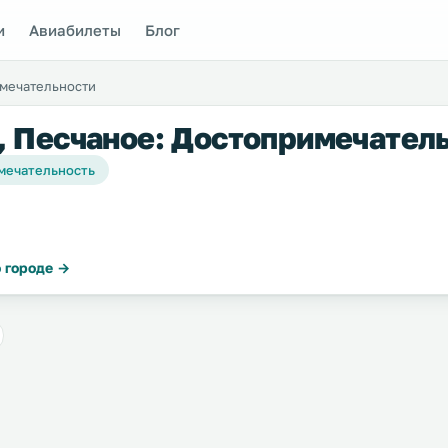
и
Авиабилеты
Блог
мечательности
 Песчаное: Достопримечател
мечательность
 городе →