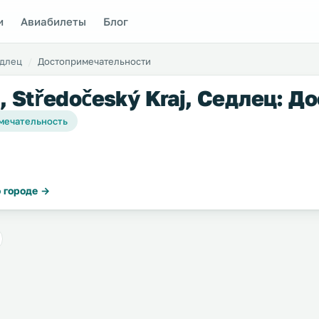
и
Авиабилеты
Блог
длец
Достопримечательности
, Středočeský Kraj, Седлец: 
мечательность
 городе →