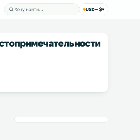
USD
— $
▾
Достопримечательности