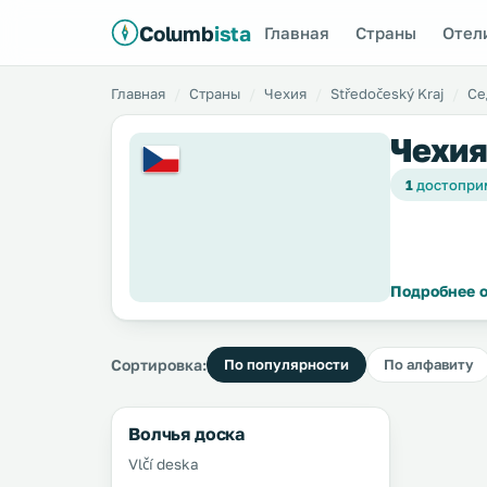
Columb
ista
Главная
Страны
Отел
Главная
Страны
Чехия
Středočeský Kraj
Се
Чехия
1
достопри
Подробнее о
Сортировка:
По популярности
По алфавиту
Волчья доска
Vlčí deska