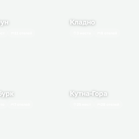
оун
Кладно
ест
11 отелей
3 места
8 отелей
бурк
Кутна-Гора
сто
7 отелей
25 мест
28 отелей