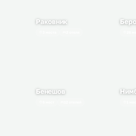
Раковник
Бер
3 места
2 отеля
26 м
Бенешов
Ним
6 мест
12 отелей
1 ме