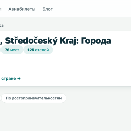
и
Авиабилеты
Блог
да
, Středočeský Kraj: Города
76
мест
125
отелей
 стране →
По достопримечательностям