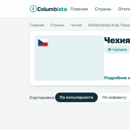
Columb
ista
Главная
Страны
Отел
Главная
Страны
Чехия
Středočeský Kraj: Горо
Чехия
9
городов
Подробнее о
Сортировка:
По популярности
По алфавиту