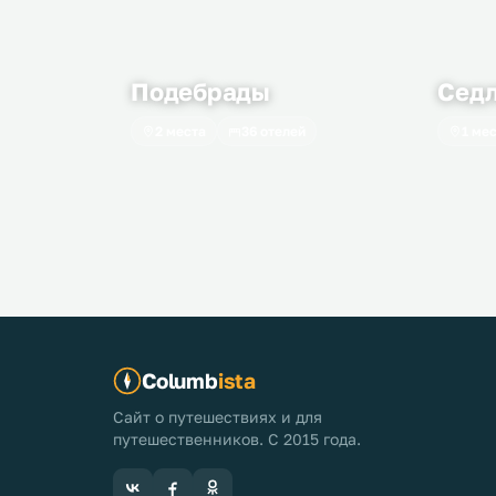
Подебрады
Сед
2 места
36 отелей
1 ме
Columb
ista
Сайт о путешествиях и для
путешественников. С 2015 года.