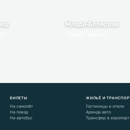
лец
Млада-Болеслав
сто
9 мест
21 отель
БИЛЕТЫ
ЖИЛЬЁ И ТРАНСПОР
На самолёт
Гостиницы и отели
На поезд
Аренда авто
На автобус
Трансфер в аэропорт