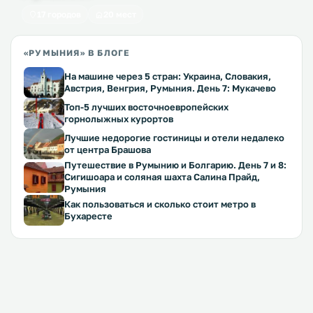
17 городов
20 мест
«РУМЫНИЯ» В БЛОГЕ
На машине через 5 стран: Украина, Словакия,
Австрия, Венгрия, Румыния. День 7: Мукачево
Топ-5 лучших восточноевропейских
горнолыжных курортов
Лучшие недорогие гостиницы и отели недалеко
от центра Брашова
Путешествие в Румынию и Болгарию. День 7 и 8:
Сигишоара и соляная шахта Салина Прайд,
Румыния
Как пользоваться и сколько стоит метро в
Бухаресте