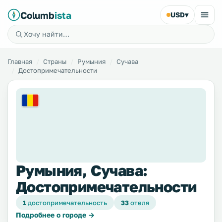
Columb
ista
USD
▾
Главная
Страны
Румыния
Сучава
Достопримечательности
Румыния, Сучава:
Достопримечательности
1
достопримечательность
33
отеля
Подробнее о городе →