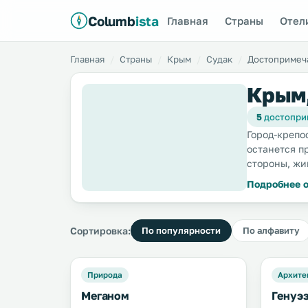
Columb
ista
Главная
Страны
Отел
Главная
Страны
Крым
Судак
Достопримеч
Крым,
5
достопри
Город-крепо
останется п
стороны, ж
Подробнее о
Сортировка:
По популярности
По алфавиту
Природа
Архите
Меганом
Генуэз