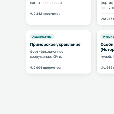
памятник природы
фортиф
сооруже
2 342 просмотра
2 247
Архитектура
Музеи 
Приморское укрепление
Особн
(Исто
фортификационное
сооружение, XIV в.
музей, X
2 004 просмотра
1 969