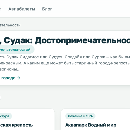
и
Авиабилеты
Блог
ательности
 Судак: Достопримечательно
мечательностей
сть Судак Сидагиос или Сугдея, Солдайя или Сурож — как бы вы
рекрасным. А каким еще может быть старинный город-крепость
ивописны…
 городе →
ктура
Лечение и SPA
ская крепость
Аквапарк Водный мир