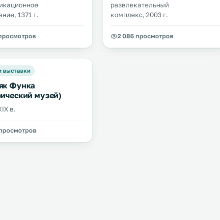
икационное
развлекательный
ние, 1371 г.
комплекс, 2003 г.
 просмотров
2 086 просмотров
и выставки
як Функа
рический музей)
IX в.
 просмотров