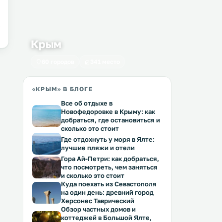
Крым
60 городов
341 место
«КРЫМ» В БЛОГЕ
Все об отдыхе в
Новофедоровке в Крыму: как
добраться, где остановиться и
сколько это стоит
Где отдохнуть у моря в Ялте:
лучшие пляжи и отели
Гора Ай-Петри: как добраться,
что посмотреть, чем заняться
и сколько это стоит
Куда поехать из Севастополя
на один день: древний город
Херсонес Таврический
Обзор частных домов и
коттеджей в Большой Ялте,