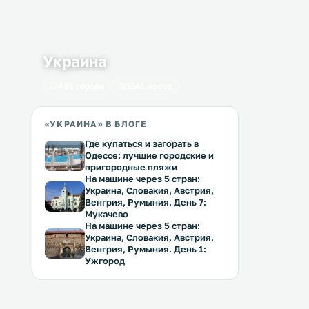
Украина
434 города
1641 место
«УКРАИНА» В БЛОГЕ
Где купаться и загорать в
Одессе: лучшие городские и
пригородные пляжи
На машине через 5 стран:
Украина, Словакия, Австрия,
Венгрия, Румыния. День 7:
Мукачево
На машине через 5 стран:
Украина, Словакия, Австрия,
Венгрия, Румыния. День 1:
Ужгород