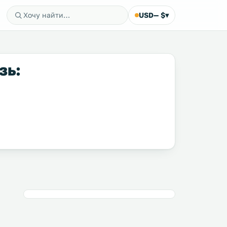
USD
— $
▾
зь: