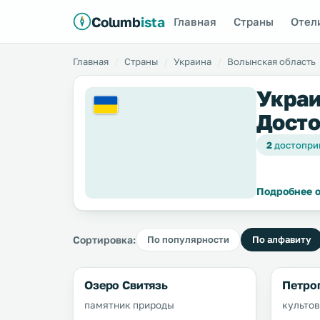
Columb
ista
Главная
Страны
Отел
Главная
Страны
Украина
Волынская область
Украи
Досто
2
достопри
Подробнее о
Сортировка:
По популярности
По алфавиту
Озеро Свитязь
Петро
памятник природы
культов