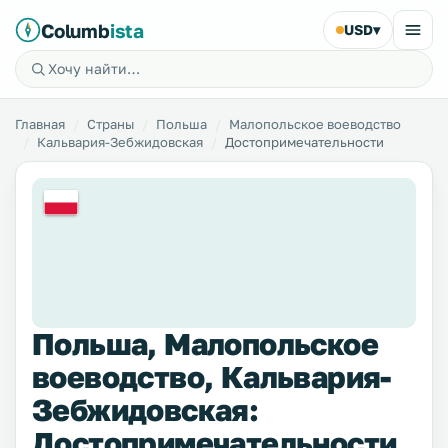
Columb
ista
USD
▾
Главная
Страны
Польша
Малопольское воеводство
Кальвария-Зебжидовская
Достопримечательности
Польша, Малопольское
воеводство, Кальвария-
Зебжидовская:
Достопримечательности