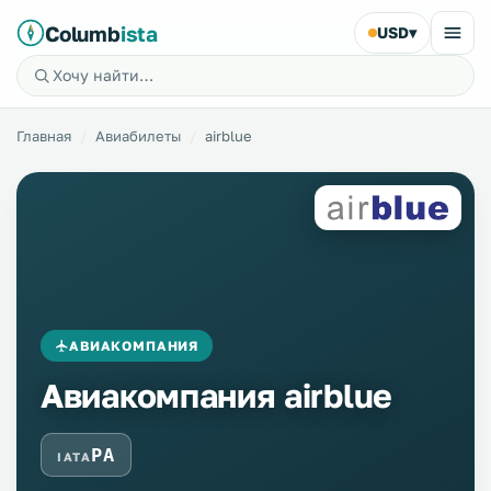
Columb
ista
USD
▾
Главная
Авиабилеты
airblue
АВИАКОМПАНИЯ
Авиакомпания airblue
PA
IATA