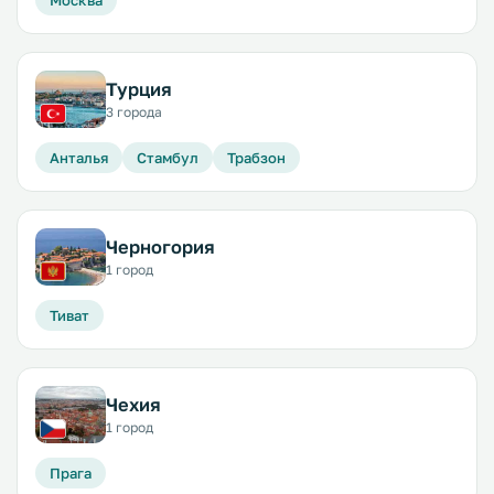
Москва
Турция
3 города
Анталья
Стамбул
Трабзон
Черногория
1 город
Тиват
Чехия
1 город
Прага