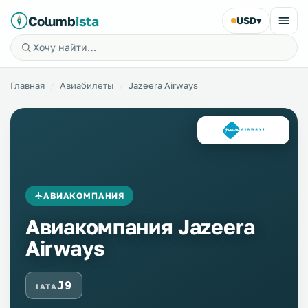
Columb
ista
USD
▾
Главная
Авиабилеты
Jazeera Airways
АВИАКОМПАНИЯ
Авиакомпания Jazeera
Airways
J9
IATA