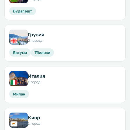
Будапешт
Грузия
2 города
Батуми
Тбилиси
Италия
1 город
Милан
Кипр
1 город