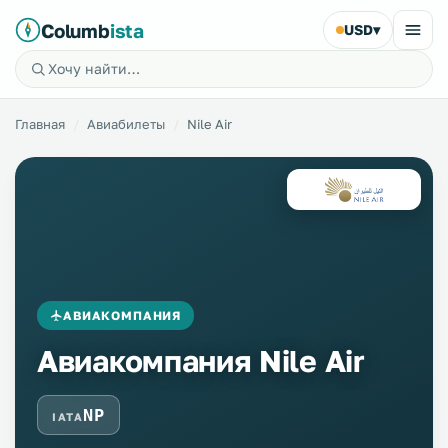
Columb
ista
USD
▾
Главная
Авиабилеты
Nile Air
АВИАКОМПАНИЯ
Авиакомпания Nile Air
NP
IATA