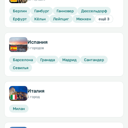
Берлин
Гамбург
Ганновер
Дюссельдорф
Ерфурт
Кёльн
Лейпциг
Мюнхен
ещё 3
Испания
5 городов
Барселона
Гранада
Мадрид
Сантандер
Севилья
Италия
1 город
Милан