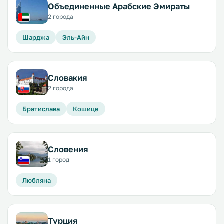
Объединенные Арабские Эмираты
2 города
Шарджа
Эль-Айн
Словакия
2 города
Братислава
Кошице
Словения
1 город
Любляна
Турция