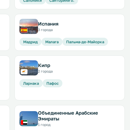
Салоники
Санторини о.
Испания
3 города
Мадрид
Малага
Пальма-де-Майорка
Кипр
2 города
Ларнака
Пафос
Объединенные Арабские
Эмираты
1 город