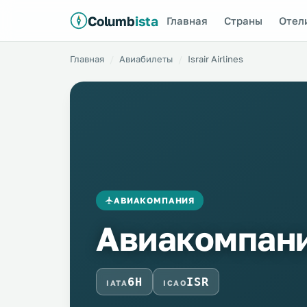
Columb
ista
Главная
Страны
Отел
Главная
Авиабилеты
Israir Airlines
АВИАКОМПАНИЯ
Авиакомпания
6H
ISR
IATA
ICAO