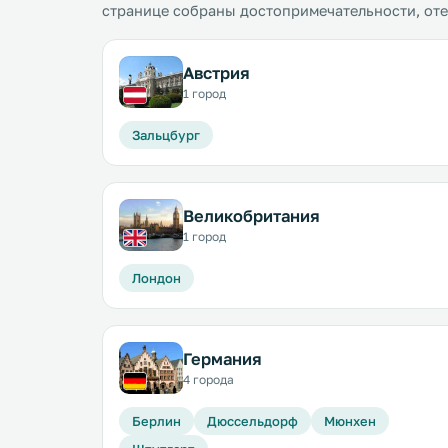
странице собраны достопримечательности, от
Австрия
1 город
Зальцбург
Великобритания
1 город
Лондон
Германия
4 города
Берлин
Дюссельдорф
Мюнхен