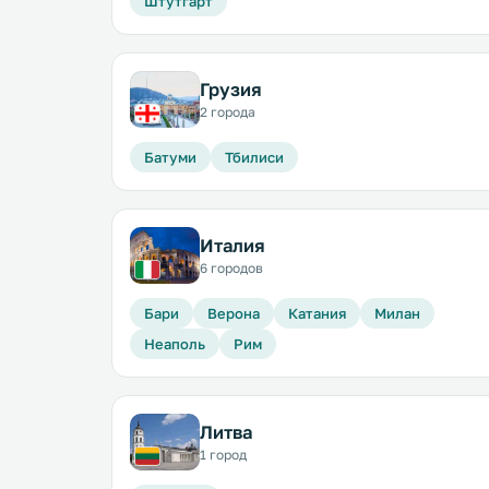
Штутгарт
Грузия
2 города
Батуми
Тбилиси
Италия
6 городов
Бари
Верона
Катания
Милан
Неаполь
Рим
Литва
1 город