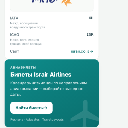
IATA
6H
Межд. ассоциация
воздушного транспорта
ICAO
ISR
Межд. организация
гражданской авиации
Сайт
israir.co.il →
АВИАБИЛЕТЫ
Билеты Israir Airlines
Календарь низких цен по направлениям
авиакомпании — выбирайте выгодные
даты.
Найти билеты
→
Реклама · Aviasales · Travelpayouts