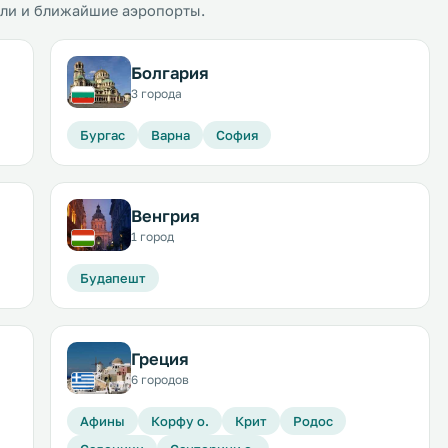
ели и ближайшие аэропорты.
Болгария
3 города
Бургас
Варна
София
Венгрия
1 город
Будапешт
Греция
6 городов
Афины
Корфу о.
Крит
Родос