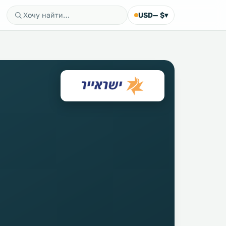
USD
— $
▾