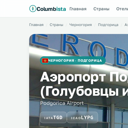
Columb
ista
Главная
Страны
Отел
Главная
Страны
Черногория
Подгорица
А
ЧЕРНОГОРИЯ · ПОДГОРИЦА
Аэропорт По
(Голубовцы 
Podgorica Airport
TGD
LYPG
IATA
ICAO