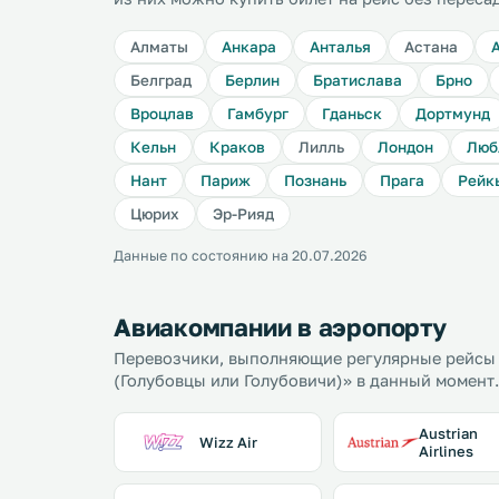
Алматы
Анкара
Анталья
Астана
Белград
Берлин
Братислава
Брно
Вроцлав
Гамбург
Гданьск
Дортмунд
Кельн
Краков
Лилль
Лондон
Люб
Нант
Париж
Познань
Прага
Рейк
Цюрих
Эр-Рияд
Данные по состоянию на 20.07.2026
Авиакомпании в аэропорту
Перевозчики, выполняющие регулярные рейсы
(Голубовцы или Голубовичи)» в данный момент.
Austrian
Wizz Air
Airlines