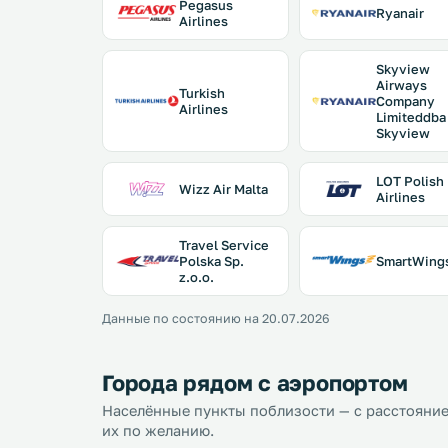
Pegasus
Ryanair
Airlines
Skyview
Airways
Turkish
Company
Airlines
Limiteddba
Skyview
LOT Polish
Wizz Air Malta
Airlines
Travel Service
Polska Sp.
SmartWing
z.o.o.
Данные по состоянию на 20.07.2026
Города рядом с аэропортом
Населённые пункты поблизости — с расстояние
их по желанию.