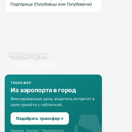
Черногория
2 города
2 места
ТРАНСФЕР
Из аэропорта в город
Фиксированная цена, водитель встретит в
зале прилёта с табличкой.
Подобрать трансфер
→
Реклама · Kiwitaxi · Travelpayouts