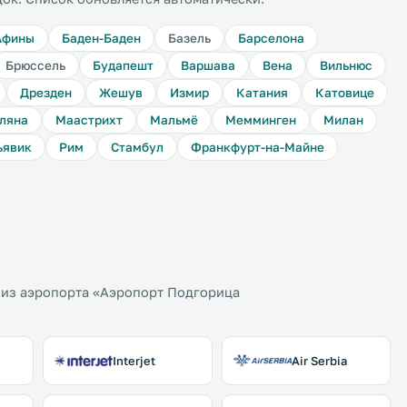
Афины
Баден-Баден
Базель
Барселона
Брюссель
Будапешт
Варшава
Вена
Вильнюс
Дрезден
Жешув
Измир
Катания
Катовице
ляна
Маастрихт
Мальмё
Мемминген
Милан
ьявик
Рим
Стамбул
Франкфурт-на-Майне
 из аэропорта «Аэропорт Подгорица
Interjet
Air Serbia