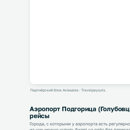
Партнёрский блок Aviasales · Travelpayouts.
Аэропорт Подгорица (Голубовцы
рейсы
Города, с которыми у аэропорта есть регуляр
из них можно купить билет на рейс без переса