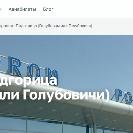
и
Авиабилеты
Блог
эропорт Подгорица (Голубовцы или Голубовичи)
дгорица
или Голубовичи)