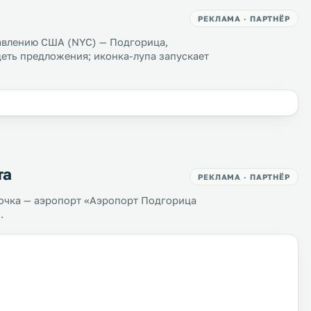
РЕКЛАМА · ПАРТНЁР
авлению США (NYC) — Подгорица,
деть предложения; иконка-лупа запускает
та
РЕКЛАМА · ПАРТНЁР
очка — аэропорт «Аэропорт Подгорица
.