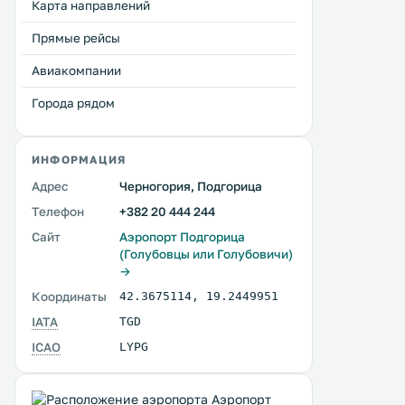
Карта направлений
Прямые рейсы
Авиакомпании
Города рядом
ИНФОРМАЦИЯ
Адрес
Черногория, Подгорица
Телефон
+382 20 444 244
Сайт
Аэропорт Подгорица
(Голубовцы или Голубовичи)
→
Координаты
42.3675114
,
19.2449951
IATA
TGD
ICAO
LYPG