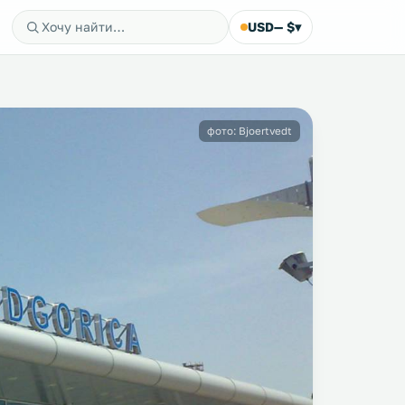
USD
— $
▾
фото: Bjoertvedt