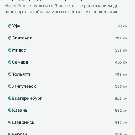
Населённые пункты поблизости — с расстоянием до
аэропорта, чтобы вы могли посетить их по желанию.
Уфа
23 км
Златоуст
291 км
Миасс
331 км
Самара
455 км
Тольятти
499 км
Жигулевск
503 км
Екатеринбург
516 км
Казань
562 км
Шадринск
647 км
Курган
705 км