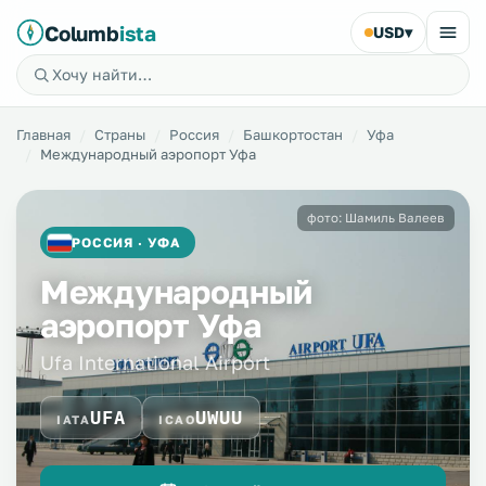
Columb
ista
USD
▾
Главная
Страны
Россия
Башкортостан
Уфа
Международный аэропорт Уфа
фото: Шамиль Валеев
РОССИЯ · УФА
Международный
аэропорт Уфа
Ufa International Airport
UFA
UWUU
IATA
ICAO