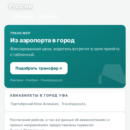
Россия
64 города
195 мест
ТРАНСФЕР
Из аэропорта в город
Фиксированная цена, водитель встретит в зале прилёта
с табличкой.
Подобрать трансфер
→
Реклама · Kiwitaxi · Travelpayouts
АВИАБИЛЕТЫ В ГОРОД УФА
Партнёрский блок Aviasales · Travelpayouts.
Расписание рейсов, а так же данные об авиакомпаниях и
прямых направлениях предоставлены сервисом