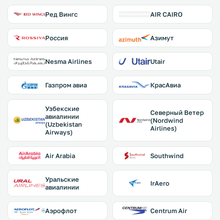
Ред Вингс
AIR CAIRO
Россия
Азимут
Nesma Airlines
Utair
Газпром авиа
КрасАвиа
Узбекские
Северный Ветер
авиалинии
(Nordwind
(Uzbekistan
Airlines)
Airways)
Air Arabia
Southwind
Уральские
IrAero
авиалинии
Аэрофлот
Centrum Air