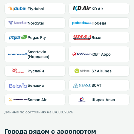
Flydubai
KD Air
NordStar
Победа
Pegas Fly
Ямал
Smartavia
ЮВТ Аэро
(Нордавиа)
Руслайн
S7 Airlines
Белавиа
SCAT
Somon Air
Ширак Авиа
Данные по состоянию на 04.08.2026
Города рядом с аэропортом