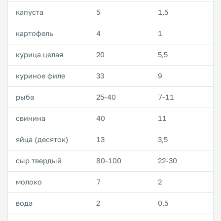
капуста
5
1,5
картофель
4
1
курица целая
20
5,5
куриное филе
33
9
рыба
25-40
7-11
свинина
40
11
яйца (десяток)
13
3,5
сыр твердый
80-100
22-30
молоко
7
2
вода
2
0,5