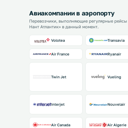
Авиакомпании в аэропорту
Перевозчики, выполняющие регулярные рейсы
Нант Атлантик» в данный момент.
Volotea
Transavia
Air France
Ryanair
Twin Jet
Vueling
Interjet
Nouvelair
Air Canada
Air Algerie