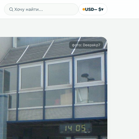
USD
— $
▾
фото: Deepakp7