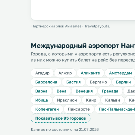
Партнёрский блок Aviasales · Travelpayouts.
Междунарoдный аэропорт Нант 
Города, с которыми у аэропорта есть регуляр
из них можно купить билет на рейс без переса
Агадир
Алжир
Аликанте
Амстердам
Барселона
Бастия
Бергамо
Берлин
Варна
Вена
Венеция
Гранада
Да
Ибица
Ираклион
Каир
Кальви
Ка
Копенгаген
Лансароте
Лас-Пальмас-де-
Показать все 95 городов
Данные по состоянию на 21.07.2026