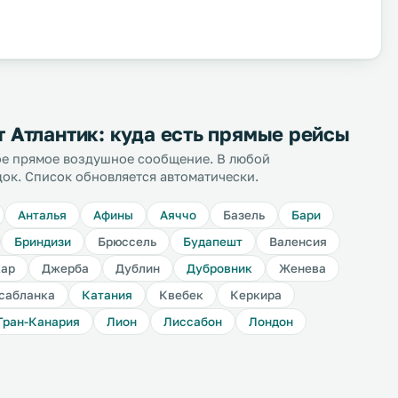
Атлантик: куда есть прямые рейсы
ное прямое воздушное сообщение. В любой
док. Список обновляется автоматически.
Анталья
Афины
Аяччо
Базель
Бари
Бриндизи
Брюссель
Будапешт
Валенсия
кар
Джерба
Дублин
Дубровник
Женева
сабланка
Катания
Квебек
Керкира
Гран-Канария
Лион
Лиссабон
Лондон