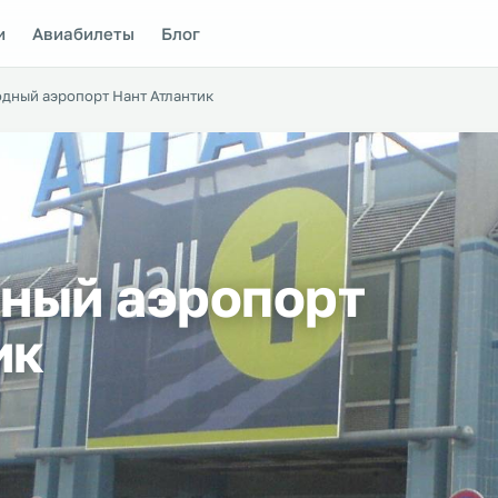
и
Авиабилеты
Блог
дный аэропорт Нант Атлантик
ный аэропорт
ик