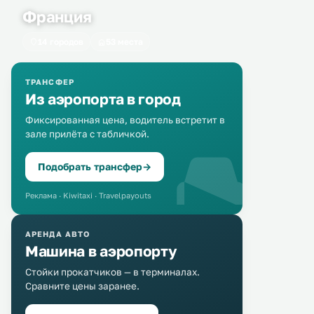
Франция
14 городов
53 места
ТРАНСФЕР
Из аэропорта в город
Фиксированная цена, водитель встретит в
зале прилёта с табличкой.
Подобрать трансфер
→
Реклама · Kiwitaxi · Travelpayouts
АРЕНДА АВТО
Машина в аэропорту
Стойки прокатчиков — в терминалах.
Сравните цены заранее.