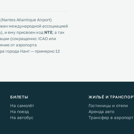
antes Atlantique Airport)
рован международной ассоциацией
), и ему присвоен код
NTE
; а так
ции (сокращенно: ICAO или
ояние от аэропорта
ра города Нант — примерно 12
БИЛЕТЫ
ЖИЛЬЁ И ТРАНСПОР
На самолёт
Гостиницы и отели
На поезд
Аренда авто
На автобус
Трансфер в аэропорт