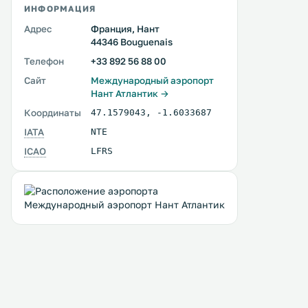
ИНФОРМАЦИЯ
Адрес
Франция, Нант
44346 Bouguenais
Телефон
+33 892 56 88 00
Сайт
Междунарoдный аэропорт
Нант Атлантик →
Координаты
47.1579043
,
-1.6033687
IATA
NTE
ICAO
LFRS