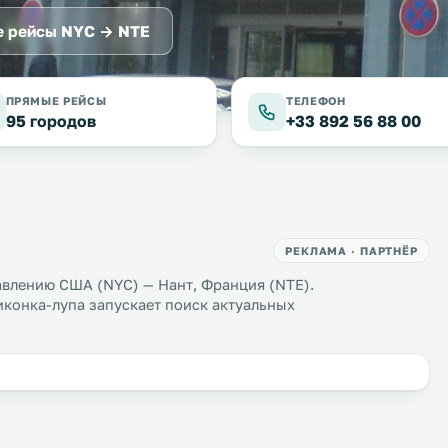
 рейсы NYC → NTE
ПРЯМЫЕ РЕЙСЫ
ТЕЛЕФОН
95 городов
+33 892 56 88 00
РЕКЛАМА · ПАРТНЁР
авлению США (NYC) — Нант, Франция (NTE).
иконка-лупа запускает поиск актуальных