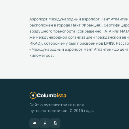
Аэропорт Междунарoдный аэропорт Нант Атлантик (N
расположен в городе Нант (Франция). Сертифици
воздушного транспорта (сокращенно: IATA или ИАТА
же международной организацией гражданской авиа
ИКАО), которой ему был присвоен код
LFRS
. Расст
«Междунарoдный аэропорт Нант Атлантик» до цент
километров.
Columb
ista
Сайт о путешествиях и для
путешественников. С 2015 года.