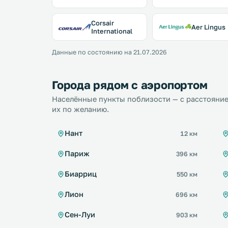
Corsair
Aer Lingus
International
Данные по состоянию на 21.07.2026
Города рядом с аэропортом
Населённые пункты поблизости — с расстояние
их по желанию.
Нант
12 км
Париж
396 км
Биарриц
550 км
Лион
696 км
Сен-Луи
903 км