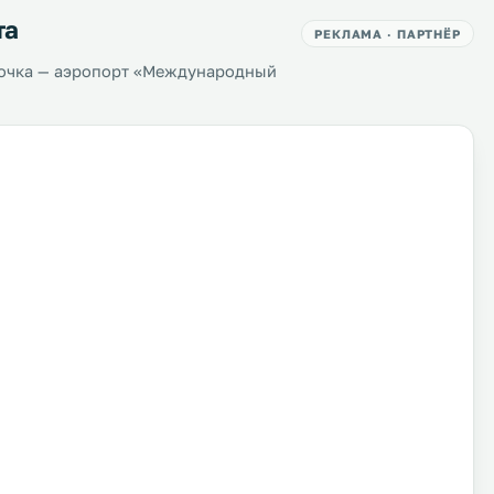
та
РЕКЛАМА · ПАРТНЁР
точка — аэропорт «Междунарoдный