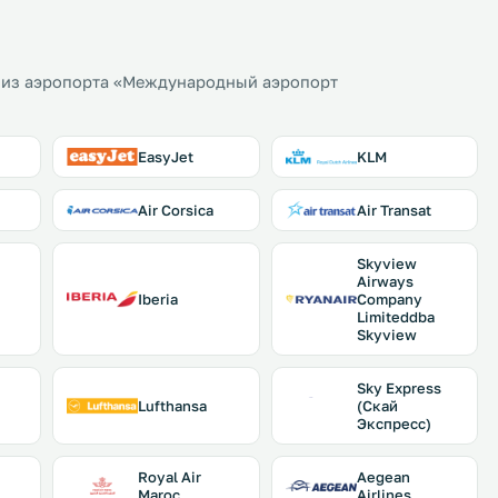
 из аэропорта «Междунарoдный аэропорт
EasyJet
KLM
Air Corsica
Air Transat
Skyview
Airways
Iberia
Company
Limiteddba
Skyview
Sky Express
Lufthansa
(Скай
Экспресс)
Royal Air
Aegean
Maroc
Airlines