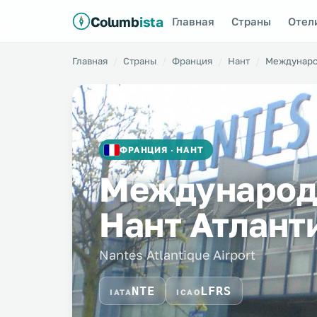
Columb
ista
Главная
Страны
Отел
Главная
Страны
Франция
Нант
Междунарo
ФРАНЦИЯ · НАНТ
Междунарoд
Нант Атлант
Nantes Atlantique Airport
NTE
LFRS
IATA
ICAO