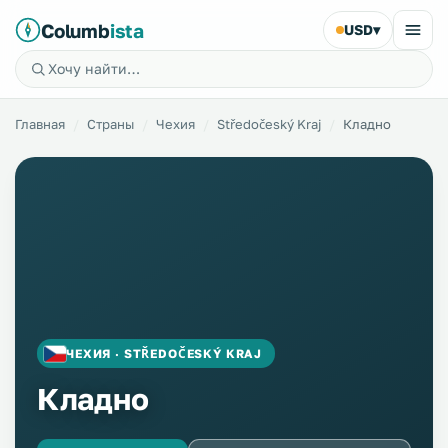
Columb
ista
USD
▾
Главная
Страны
Чехия
Středočeský Kraj
Кладно
ЧЕХИЯ · STŘEDOČESKÝ KRAJ
Кладно