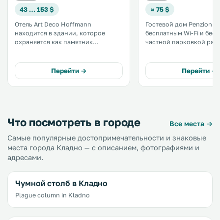
43 … 153 $
≈ 75 $
Отель Art Deco Hoffmann
Гостевой дом Penzion Po
находится в здании, которое
бесплатным Wi-Fi и бес
охраняется как памятник
частной парковкой рас
архитектуры, в центре Кладно,
городе Кладно, в 23 км 
всего в 300 м от городского
На территории работает
замка. .
В числе удобств каждог
Перейти →
Перейти →
телевизор с плоским эк
собственная ванная ком
Что посмотреть в городе
Все места →
Самые популярные достопримечательности и знаковые
места города Кладно — с описанием, фотографиями и
адресами.
Чумной столб в Кладно
Plague column in Kladno