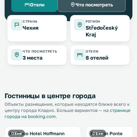
Отели
Что посмотреть
СТРАНА
РЕГИОН
Чехия
Středočeský
Kraj
ЧТО ПОСМОТРЕТЬ
ОТЕЛИ
3 места
8 отелей
Гостиницы в центре города
Объекты размещения, которые находятся ближе всего к
центру города Кладно. Больше вариантов — на
странице
города на booking.com
.
Art Deco Hotel Hoffmann
Penzion Ponte
1 км
1 км