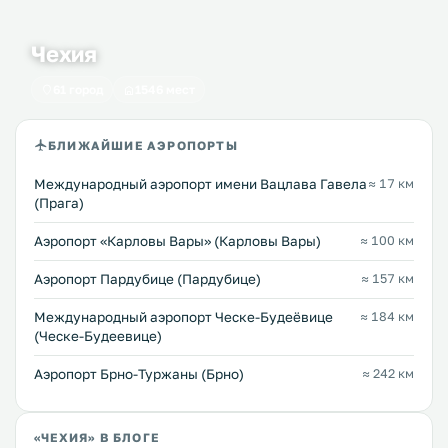
Чехия
61 город
1546 мест
БЛИЖАЙШИЕ АЭРОПОРТЫ
Международный аэропорт имени Вацлава Гавела
≈ 17 км
(Прага)
Аэропорт «Карловы Вары» (Карловы Вары)
≈ 100 км
Аэропорт Пардубице (Пардубице)
≈ 157 км
Международный аэропорт Ческе-Будеёвице
≈ 184 км
(Ческе-Будеевице)
Аэропорт Брно-Туржаны (Брно)
≈ 242 км
«ЧЕХИЯ» В БЛОГЕ