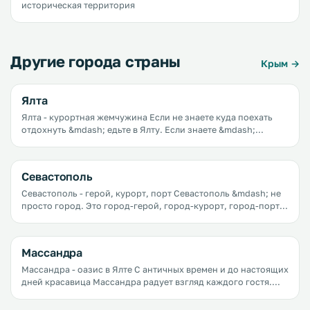
историческая территория
Другие города страны
Крым →
Ялта
Ялта - курортная жемчужина Если не знаете куда поехать
отдохнуть &mdash; едьте в Ялту. Если знаете &mdash;
подумайте дважды и едьте в Ялту.
Севастополь
Севастополь - герой, курорт, порт Севастополь &mdash; не
просто город. Это город-герой, город-курорт, город-порт,
город-праздник.
Массандра
Массандра - оазис в Ялте С античных времен и до настоящих
дней красавица Массандра радует взгляд каждого гостя.
Место это не может не очаровать красотой вечно-молодых
сосен, кристально-чистой водой, свежим горным воздухом,