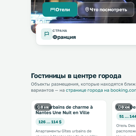
Отели
Что посмотреть
СТРАНА
Франция
Гостиницы в центре города
Объекты размещения, которые находятся ближе
вариантов — на
странице города на booking.co
Gîtes urbains de charme à
Hotel De
0 км
0 км
Nantes Une Nuit en Ville
51 … 14
126 … 114 $
Отель Des
Апартаменты Gîtes urbains de
расположе