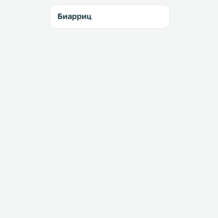
Биарриц