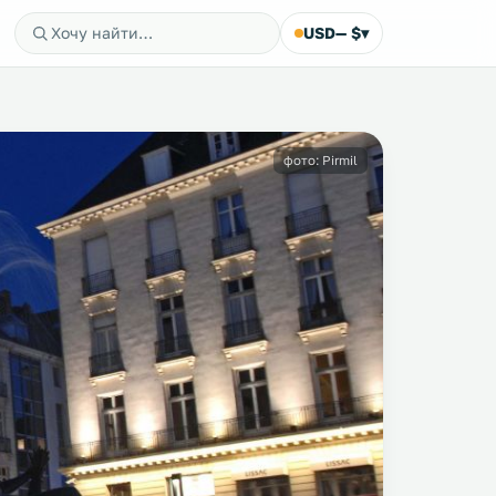
USD
— $
▾
фото: Pirmil