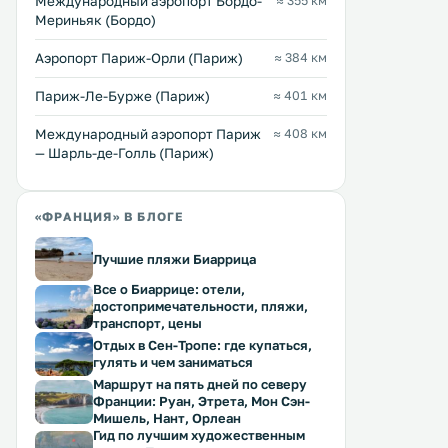
Международный аэропорт Бордо-
≈ 355 км
Мериньяк (Бордо)
Аэропорт Париж-Орли (Париж)
≈ 384 км
Париж-Ле-Бурже (Париж)
≈ 401 км
Международный аэропорт Париж
≈ 408 км
— Шарль-де-Голль (Париж)
«ФРАНЦИЯ» В БЛОГЕ
Лучшие пляжи Биаррица
Все о Биаррице: отели,
достопримечательности, пляжи,
транспорт, цены
Отдых в Сен-Тропе: где купаться,
гулять и чем заниматься
Маршрут на пять дней по северу
Франции: Руан, Этрета, Мон Сэн-
Мишель, Нант, Орлеан
Гид по лучшим художественным