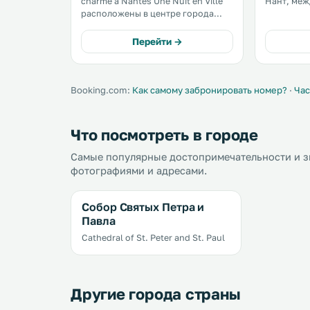
charme à Nantes Une Nuit en Ville
Нант, меж
расположены в центре города
Граслен, в
Нант, всего в 5 минутах ходьбы от
железнод
железнодорожного вокзала и
Просторн
Перейти →
замка герцогов Бретонских. .
бесплатны
телевиден
комнатой.
Booking.com:
Как самому забронировать номер?
·
Час
Что посмотреть в городе
Самые популярные достопримечательности и зн
фотографиями и адресами.
Собор Святых Петра и
Павла
Cathedral of St. Peter and St. Paul
Другие города страны