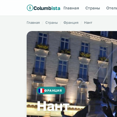
Columb
ista
Главная
Страны
Отел
Главная
Страны
Франция
Нант
ФРАНЦИЯ
Нант