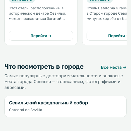
Этот отель, расположенный в
Отель Catalonia Giralda
историческом центре Севильи,
в Старом городе Севильи
может похвастаться богатой
минутах ходьбы от Каса
историей и красивым фасадом.
Пилатос. К услугам гостей крытый
Отель Hostal Puerta Carmona
бассейн с подогревом,
разместился на очаровательной
и гидромассажем, а та
Перейти →
Перейти →
маленькой площади с
бесплатный Wi-Fi на все
апельсиновыми деревьями. .
территории. .
Что посмотреть в городе
Все места →
Самые популярные достопримечательности и знаковые
места города Севилья — с описанием, фотографиями и
адресами.
Севильский кафедральный собор
Catedral de Sevilla