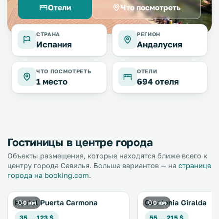
Отели
Что посмотреть
СТРАНА
РЕГИОН
Испания
Андалусия
ЧТО ПОСМОТРЕТЬ
ОТЕЛИ
1 место
694 отеля
Гостиницы в центре города
Объекты размещения, которые находятся ближе всего к
центру города Севилья. Больше вариантов — на
странице
города на booking.com
.
Hostal Puerta Carmona
Catalonia Giralda
0 км
0 км
35 … 123 $
55 … 215 $