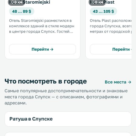
Hotel Staromiejski
Hotel Piast
0 км
0 км
48 … 89 $
43 … 105 $
Отель Staromiejski разместился в
Отель Piast расположен
комплексе зданий в стиле модерн
города Слупска, всего в
в центре города Слупск. Гостей
метрах от городской рат
ждут номера и апартаменты с
услугам гостей номера 
собственной ванной комнатой,
бесплатным Wi-Fi и каб
кабельным телевидением и
телевидением. .
Перейти →
Перейти →
бесплатным Wi-Fi. .
Что посмотреть в городе
Все места →
Самые популярные достопримечательности и знаковые
места города Слупск — с описанием, фотографиями и
адресами.
Ратуша в Слупске