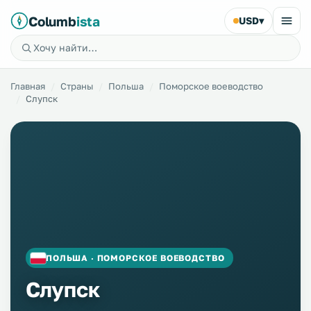
Columb
ista
USD
▾
Главная
Страны
Польша
Поморское воеводство
Слупск
ПОЛЬША · ПОМОРСКОЕ ВОЕВОДСТВО
Слупск