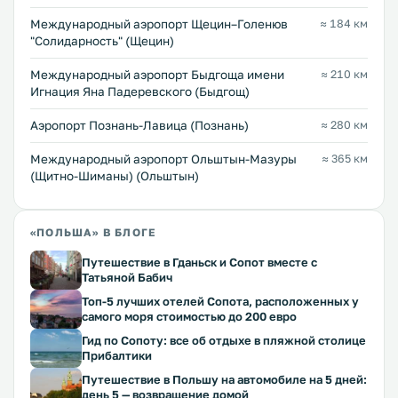
Международный аэропорт Щецин–Голенюв
≈ 184 км
"Солидарность" (Щецин)
Международный аэропорт Быдгоща имени
≈ 210 км
Игнация Яна Падеревского (Быдгощ)
Аэропорт Познань-Лавица (Познань)
≈ 280 км
Международный аэропорт Ольштын-Мазуры
≈ 365 км
(Щитно-Шиманы) (Ольштын)
«ПОЛЬША» В БЛОГЕ
Путешествие в Гданьск и Сопот вместе с
Татьяной Бабич
Топ-5 лучших отелей Сопота, расположенных у
самого моря стоимостью до 200 евро
Гид по Сопоту: все об отдыхе в пляжной столице
Прибалтики
Путешествие в Польшу на автомобиле на 5 дней:
день 5 — возвращение домой